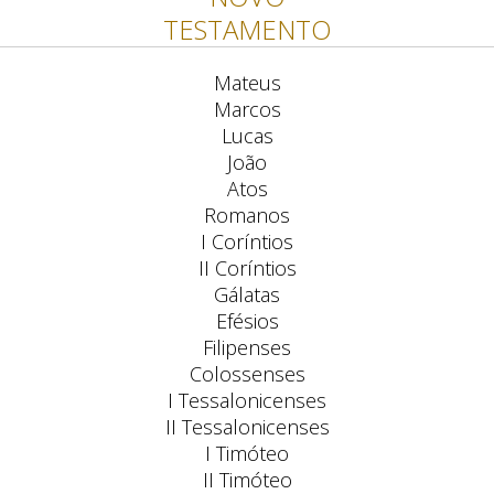
TESTAMENTO
Mateus
Marcos
Lucas
João
Atos
Romanos
I Coríntios
II Coríntios
Gálatas
Efésios
Filipenses
Colossenses
I Tessalonicenses
II Tessalonicenses
I Timóteo
II Timóteo