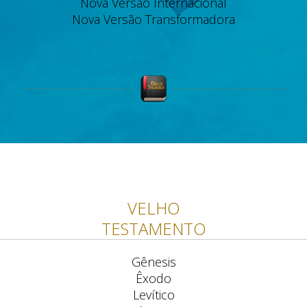
Nova Versão Internacional
Nova Versão Transformadora
VELHO
TESTAMENTO
Gênesis
Êxodo
Levítico