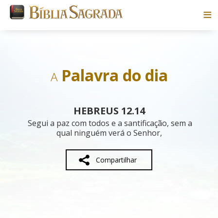
Bíblias
Livros
Palavra do dia
A
Pesquisar
HEBREUS 12.14
Blog
Segui a paz com todos e a santificação, sem a
qual ninguém verá o Senhor,
Parceiros
Compartilhar
Sobre