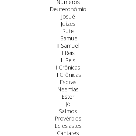
Números
Deuteronômio
Josué
Juízes
Rute
I Samuel
II Samuel
I Reis
II Reis
I Crônicas
II Crônicas
Esdras
Neemias
Ester
Jó
Salmos
Provérbios
Eclesiastes
Cantares