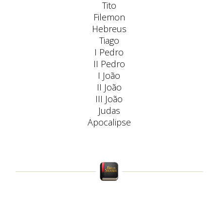
Tito
Filemon
Hebreus
Tiago
I Pedro
II Pedro
I João
II João
III João
Judas
Apocalipse