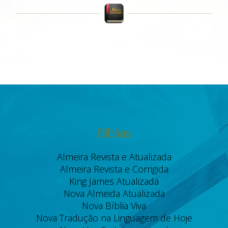
Bíblias
Almeira Revista e Atualizada
Almeira Revista e Corrigida
King James Atualizada
Nova Almeida Atualizada
Nova Bíblia Viva
Nova Tradução na Linguagem de Hoje