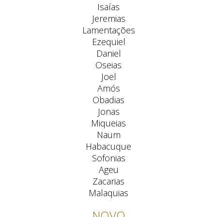
Isaías
Jeremias
Lamentações
Ezequiel
Daniel
Oseias
Joel
Amós
Obadias
Jonas
Miqueias
Naum
Habacuque
Sofonias
Ageu
Zacarias
Malaquias
NOVO