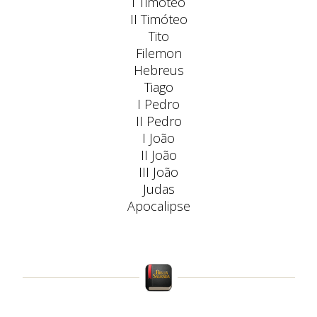
I Timóteo
II Timóteo
Tito
Filemon
Hebreus
Tiago
I Pedro
II Pedro
I João
II João
III João
Judas
Apocalipse