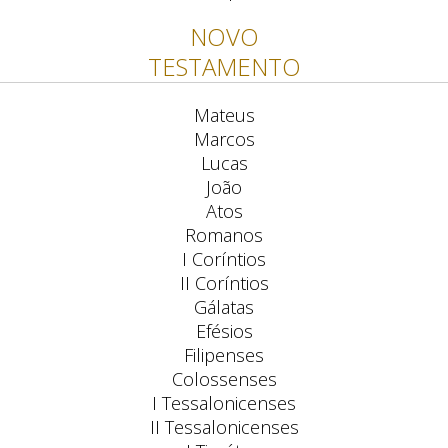
NOVO
TESTAMENTO
Mateus
Marcos
Lucas
João
Atos
Romanos
I Coríntios
II Coríntios
Gálatas
Efésios
Filipenses
Colossenses
I Tessalonicenses
II Tessalonicenses