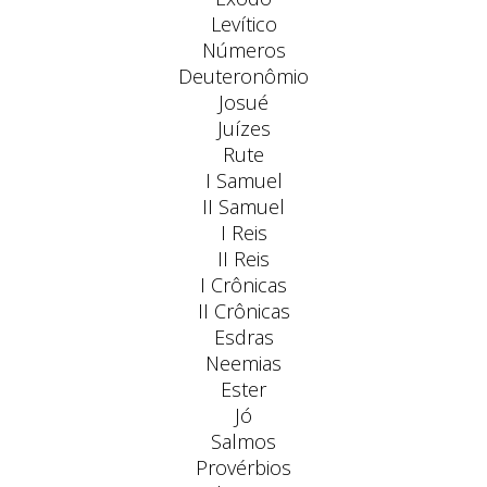
Levítico
Números
Deuteronômio
Josué
Juízes
Rute
I Samuel
II Samuel
I Reis
II Reis
I Crônicas
II Crônicas
Esdras
Neemias
Ester
Jó
Salmos
Provérbios