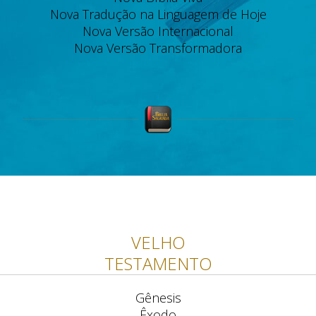
Nova Tradução na Linguagem de Hoje
Nova Versão Internacional
Nova Versão Transformadora
VELHO
TESTAMENTO
Gênesis
Êxodo