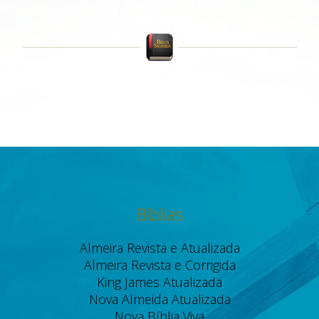
Bíblias
Almeira Revista e Atualizada
Almeira Revista e Corrigida
King James Atualizada
Nova Almeida Atualizada
Nova Bíblia Viva