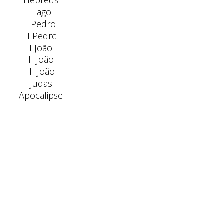
Hebreus
Tiago
I Pedro
II Pedro
I João
II João
III João
Judas
Apocalipse