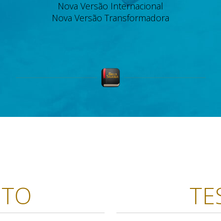
Nova Versão Internacional
Nova Versão Transformadora
NTO
TE