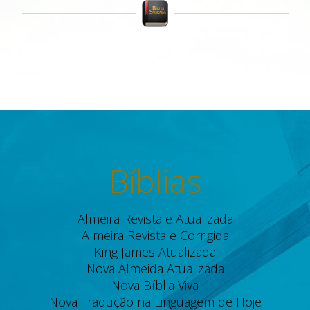
Bíblias
Almeira Revista e Atualizada
Almeira Revista e Corrigida
King James Atualizada
Nova Almeida Atualizada
Nova Bíblia Viva
Nova Tradução na Linguagem de Hoje