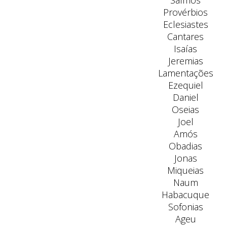
Salmos
Provérbios
Eclesiastes
Cantares
Isaías
Jeremias
Lamentações
Ezequiel
Daniel
Oseias
Joel
Amós
Obadias
Jonas
Miqueias
Naum
Habacuque
Sofonias
Ageu