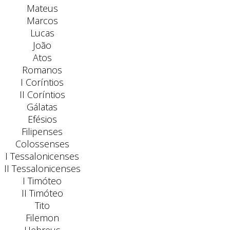
Mateus
Marcos
Lucas
João
Atos
Romanos
I Coríntios
II Coríntios
Gálatas
Efésios
Filipenses
Colossenses
I Tessalonicenses
II Tessalonicenses
I Timóteo
II Timóteo
Tito
Filemon