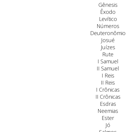
Gênesis
Êxodo
Levítico
Números
Deuteronômio
Josué
Juízes
Rute
I Samuel
II Samuel
I Reis
II Reis
I Crônicas
II Crônicas
Esdras
Neemias
Ester
Jó