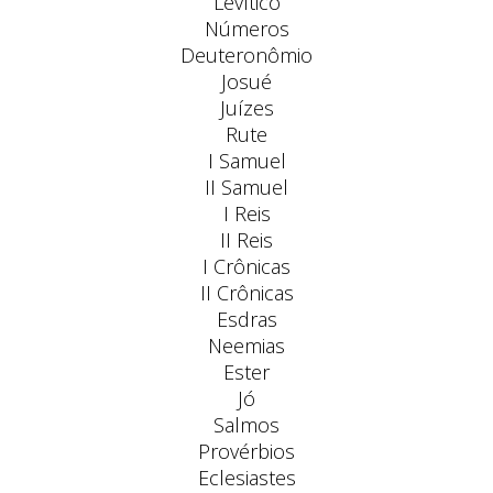
Levítico
Números
Deuteronômio
Josué
Juízes
Rute
I Samuel
II Samuel
I Reis
II Reis
I Crônicas
II Crônicas
Esdras
Neemias
Ester
Jó
Salmos
Provérbios
Eclesiastes