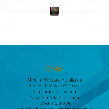
Bíblias
Almeira Revista e Atualizada
Almeira Revista e Corrigida
King James Atualizada
Nova Almeida Atualizada
Nova Bíblia Viva