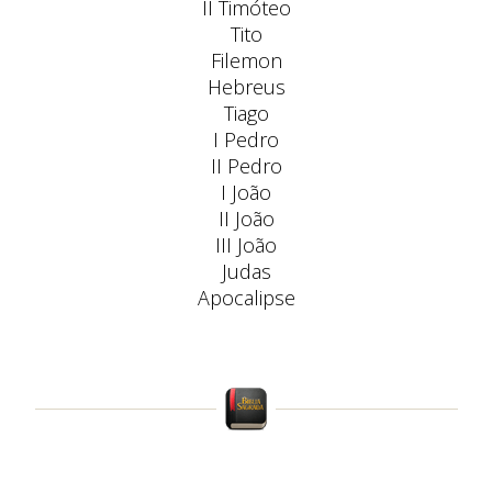
II Timóteo
Tito
Filemon
Hebreus
Tiago
I Pedro
II Pedro
I João
II João
III João
Judas
Apocalipse