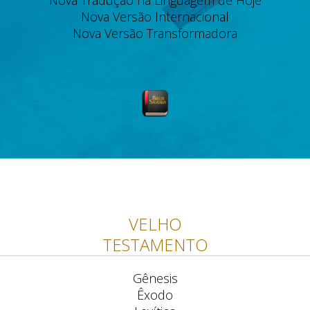
Nova Tradução na Linguagem de Hoje
Nova Versão Internacional
Nova Versão Transformadora
VELHO
TESTAMENTO
Gênesis
Êxodo