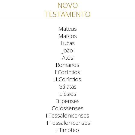
NOVO
TESTAMENTO
Mateus
Marcos
Lucas
João
Atos
Romanos
I Coríntios
II Coríntios
Gálatas
Efésios
Filipenses
Colossenses
I Tessalonicenses
II Tessalonicenses
I Timóteo