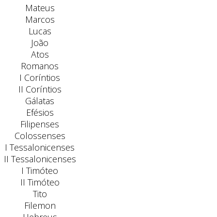
Mateus
Marcos
Lucas
João
Atos
Romanos
I Coríntios
II Coríntios
Gálatas
Efésios
Filipenses
Colossenses
I Tessalonicenses
II Tessalonicenses
I Timóteo
II Timóteo
Tito
Filemon