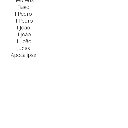
Hebreus
Tiago
I Pedro
II Pedro
I João
II João
III João
Judas
Apocalipse