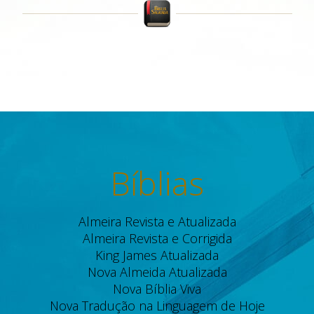
Bíblias
Almeira Revista e Atualizada
Almeira Revista e Corrigida
King James Atualizada
Nova Almeida Atualizada
Nova Bíblia Viva
Nova Tradução na Linguagem de Hoje