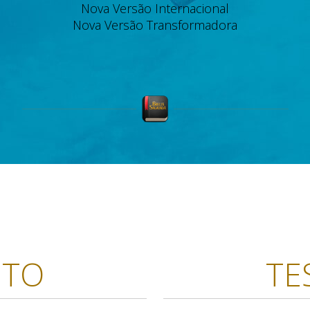
Nova Versão Internacional
Nova Versão Transformadora
NTO
TE