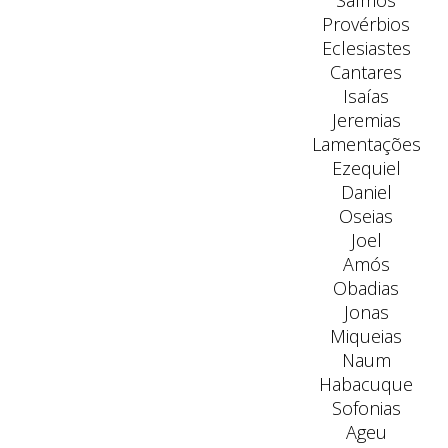
Salmos
Provérbios
Eclesiastes
Cantares
Isaías
Jeremias
Lamentações
Ezequiel
Daniel
Oseias
Joel
Amós
Obadias
Jonas
Miqueias
Naum
Habacuque
Sofonias
Ageu