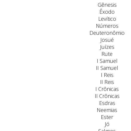
Gênesis
Êxodo
Levítico
Números
Deuteronômio
Josué
Juízes
Rute
I Samuel
II Samuel
I Reis
II Reis
I Crônicas
II Crônicas
Esdras
Neemias
Ester
Jó