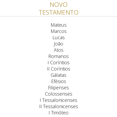
NOVO
TESTAMENTO
Mateus
Marcos
Lucas
João
Atos
Romanos
I Coríntios
II Coríntios
Gálatas
Efésios
Filipenses
Colossenses
I Tessalonicenses
II Tessalonicenses
I Timóteo