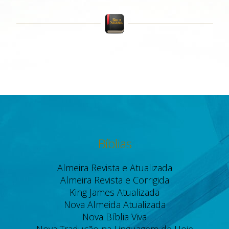
Bíblias
Almeira Revista e Atualizada
Almeira Revista e Corrigida
King James Atualizada
Nova Almeida Atualizada
Nova Bíblia Viva