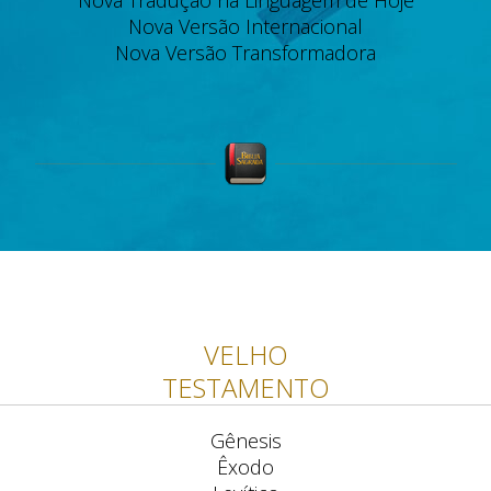
Nova Tradução na Linguagem de Hoje
Nova Versão Internacional
Nova Versão Transformadora
VELHO
TESTAMENTO
Gênesis
Êxodo