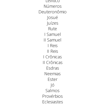
Levítico
Números
Deuteronômio
Josué
Juízes
Rute
I Samuel
II Samuel
I Reis
II Reis
I Crônicas
II Crônicas
Esdras
Neemias
Ester
Jó
Salmos
Provérbios
Eclesiastes