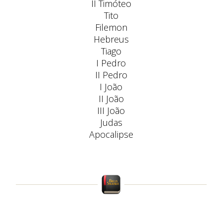
II Timóteo
Tito
Filemon
Hebreus
Tiago
I Pedro
II Pedro
I João
II João
III João
Judas
Apocalipse