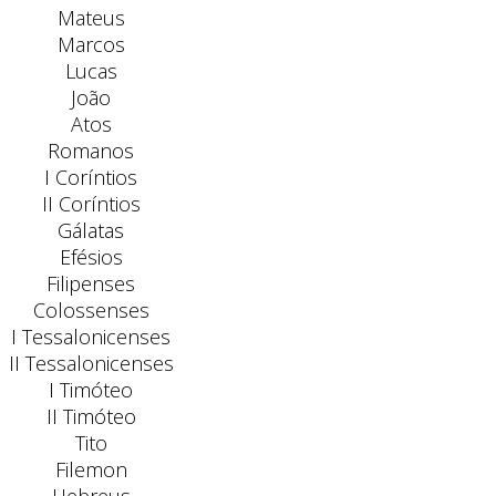
Mateus
Marcos
Lucas
João
Atos
Romanos
I Coríntios
II Coríntios
Gálatas
Efésios
Filipenses
Colossenses
I Tessalonicenses
II Tessalonicenses
I Timóteo
II Timóteo
Tito
Filemon