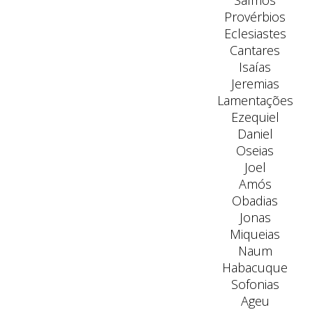
Salmos
Provérbios
Eclesiastes
Cantares
Isaías
Jeremias
Lamentações
Ezequiel
Daniel
Oseias
Joel
Amós
Obadias
Jonas
Miqueias
Naum
Habacuque
Sofonias
Ageu