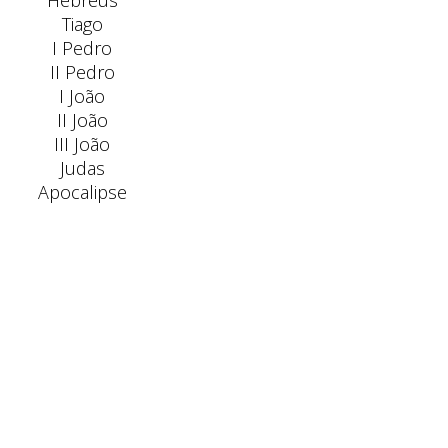
Hebreus
Tiago
I Pedro
II Pedro
I João
II João
III João
Judas
Apocalipse