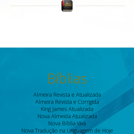
Bíblias
Almeira Revista e Atualizada
Almeira Revista e Corrigida
King James Atualizada
Nova Almeida Atualizada
Nova Bíblia Viva
Nova Tradução na Linguagem de Hoje