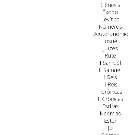
Gênesis
Êxodo
Levítico
Números
Deuteronômio
Josué
Juízes
Rute
I Samuel
II Samuel
I Reis
II Reis
I Crônicas
II Crônicas
Esdras
Neemias
Ester
Jó