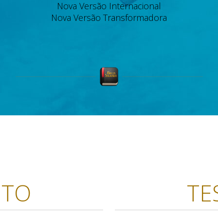
Nova Versão Internacional
Nova Versão Transformadora
NTO
TE