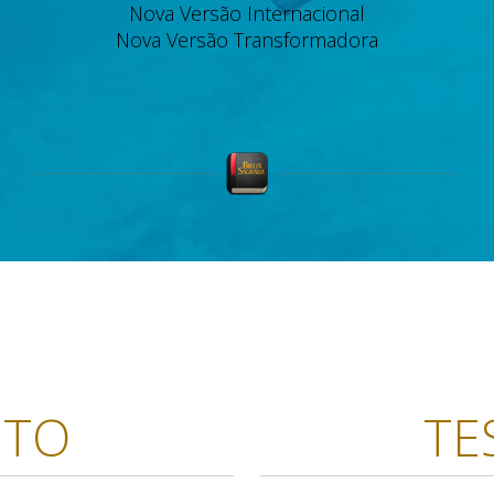
Nova Versão Internacional
Nova Versão Transformadora
NTO
TE