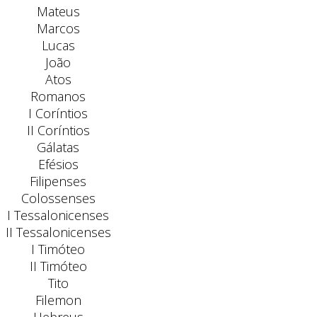
Mateus
Marcos
Lucas
João
Atos
Romanos
I Coríntios
II Coríntios
Gálatas
Efésios
Filipenses
Colossenses
I Tessalonicenses
II Tessalonicenses
I Timóteo
II Timóteo
Tito
Filemon