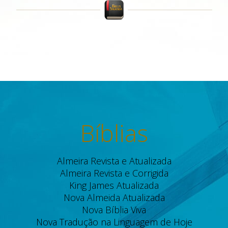
Bíblias
Almeira Revista e Atualizada
Almeira Revista e Corrigida
King James Atualizada
Nova Almeida Atualizada
Nova Bíblia Viva
Nova Tradução na Linguagem de Hoje