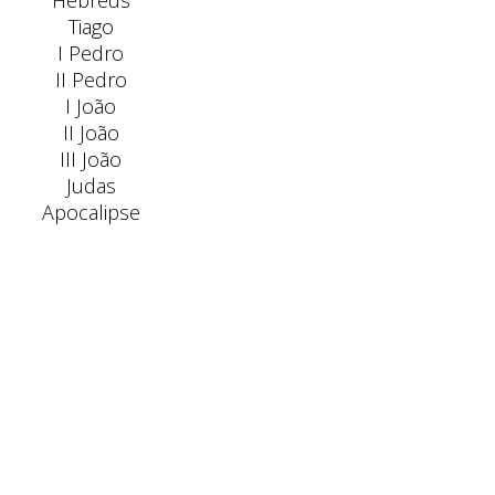
Hebreus
Tiago
I Pedro
II Pedro
I João
II João
III João
Judas
Apocalipse