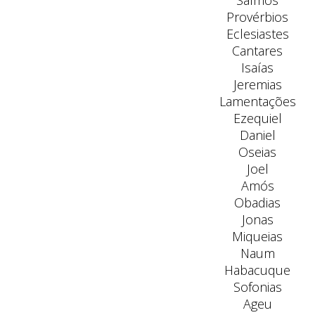
Salmos
Provérbios
Eclesiastes
Cantares
Isaías
Jeremias
Lamentações
Ezequiel
Daniel
Oseias
Joel
Amós
Obadias
Jonas
Miqueias
Naum
Habacuque
Sofonias
Ageu