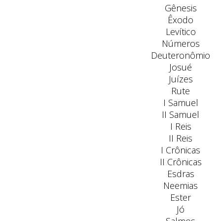
Gênesis
Êxodo
Levítico
Números
Deuteronômio
Josué
Juízes
Rute
I Samuel
II Samuel
I Reis
II Reis
I Crônicas
II Crônicas
Esdras
Neemias
Ester
Jó