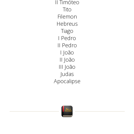
II Timóteo
Tito
Filemon
Hebreus
Tiago
I Pedro
II Pedro
I João
II João
III João
Judas
Apocalipse