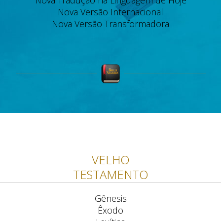
Nova Tradução na Linguagem de Hoje
Nova Versão Internacional
Nova Versão Transformadora
VELHO
TESTAMENTO
Gênesis
Êxodo