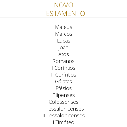
NOVO
TESTAMENTO
Mateus
Marcos
Lucas
João
Atos
Romanos
I Coríntios
II Coríntios
Gálatas
Efésios
Filipenses
Colossenses
I Tessalonicenses
II Tessalonicenses
I Timóteo