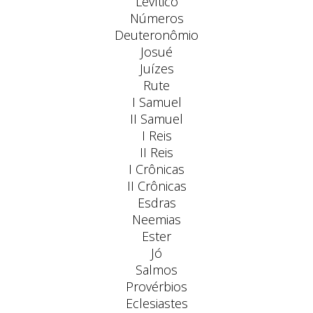
Levítico
Números
Deuteronômio
Josué
Juízes
Rute
I Samuel
II Samuel
I Reis
II Reis
I Crônicas
II Crônicas
Esdras
Neemias
Ester
Jó
Salmos
Provérbios
Eclesiastes