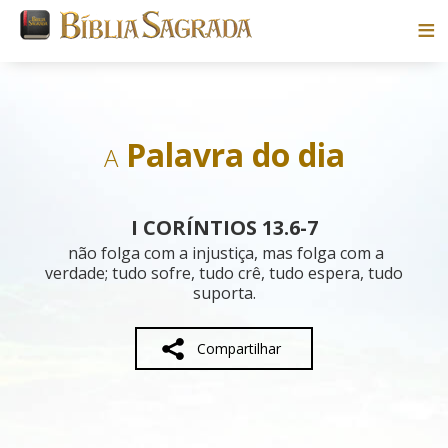
Bíblias
Livros
Palavra do dia
A
Pesquisar
I CORÍNTIOS 13.6-7
Blog
não folga com a injustiça, mas folga com a
verdade; tudo sofre, tudo crê, tudo espera, tudo
suporta.
Parceiros
Sobre
Compartilhar