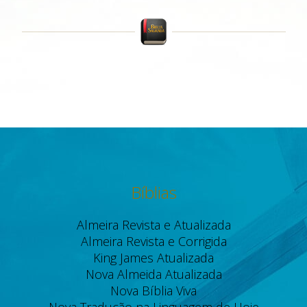
Bíblias
Almeira Revista e Atualizada
Almeira Revista e Corrigida
King James Atualizada
Nova Almeida Atualizada
Nova Bíblia Viva