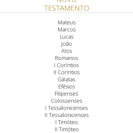
TESTAMENTO
Mateus
Marcos
Lucas
João
Atos
Romanos
I Coríntios
II Coríntios
Gálatas
Efésios
Filipenses
Colossenses
I Tessalonicenses
II Tessalonicenses
I Timóteo
II Timóteo