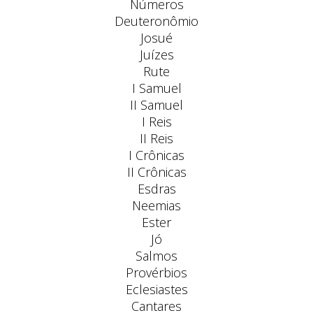
Números
Deuteronômio
Josué
Juízes
Rute
I Samuel
II Samuel
I Reis
II Reis
I Crônicas
II Crônicas
Esdras
Neemias
Ester
Jó
Salmos
Provérbios
Eclesiastes
Cantares