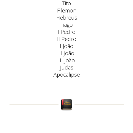
Tito
Filemon
Hebreus
Tiago
I Pedro
II Pedro
I João
II João
III João
Judas
Apocalipse