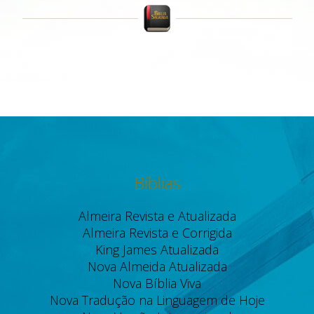
Bíblias
Almeira Revista e Atualizada
Almeira Revista e Corrigida
King James Atualizada
Nova Almeida Atualizada
Nova Bíblia Viva
Nova Tradução na Linguagem de Hoje