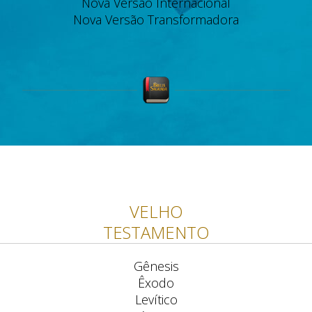
Nova Versão Internacional
Nova Versão Transformadora
VELHO
TESTAMENTO
Gênesis
Êxodo
Levítico