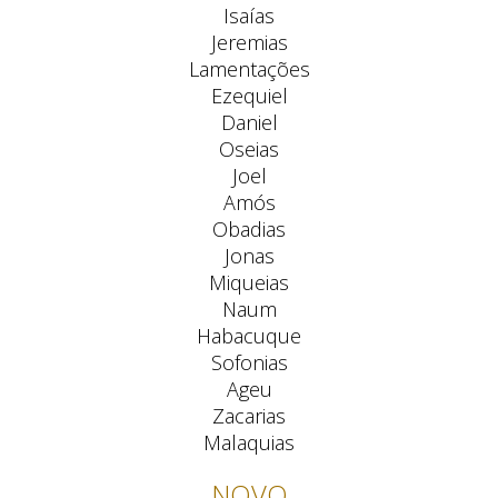
Isaías
Jeremias
Lamentações
Ezequiel
Daniel
Oseias
Joel
Amós
Obadias
Jonas
Miqueias
Naum
Habacuque
Sofonias
Ageu
Zacarias
Malaquias
NOVO