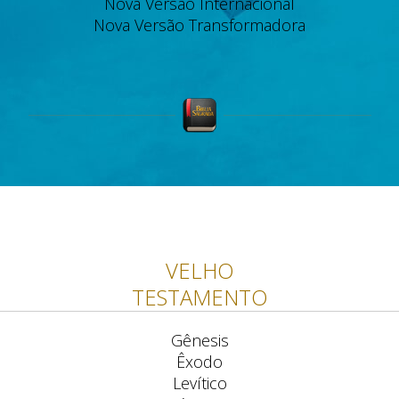
Nova Versão Internacional
Nova Versão Transformadora
VELHO
TESTAMENTO
Gênesis
Êxodo
Levítico