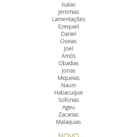
Isaías
Jeremias
Lamentações
Ezequiel
Daniel
Oseias
Joel
Amós
Obadias
Jonas
Miqueias
Naum
Habacuque
Sofonias
Ageu
Zacarias
Malaquias
NOVO