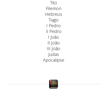
Tito
Filemon
Hebreus
Tiago
I Pedro
II Pedro
I João
II João
III João
Judas
Apocalipse