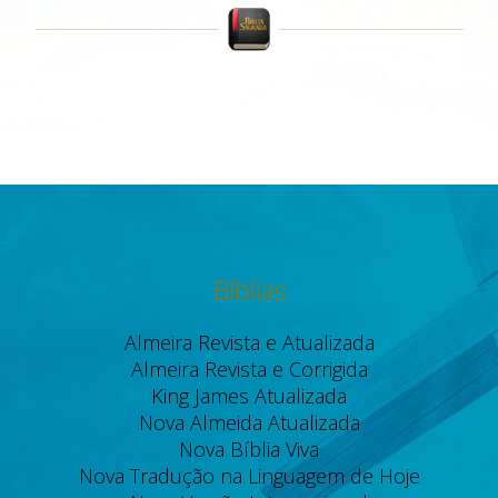
Bíblias
Almeira Revista e Atualizada
Almeira Revista e Corrigida
King James Atualizada
Nova Almeida Atualizada
Nova Bíblia Viva
Nova Tradução na Linguagem de Hoje