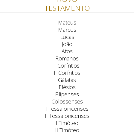
TESTAMENTO
Mateus
Marcos
Lucas
João
Atos
Romanos
I Coríntios
II Coríntios
Gálatas
Efésios
Filipenses
Colossenses
I Tessalonicenses
II Tessalonicenses
I Timóteo
II Timóteo