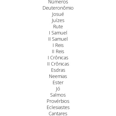
Números
Deuteronômio
Josué
Juízes
Rute
I Samuel
II Samuel
I Reis
II Reis
I Crônicas
II Crônicas
Esdras
Neemias
Ester
Jó
Salmos
Provérbios
Eclesiastes
Cantares