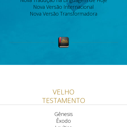
Nova Tradução na Linguagem de Hoje
Nova Versão Internacional
Nova Versão Transformadora
VELHO
TESTAMENTO
Gênesis
Êxodo