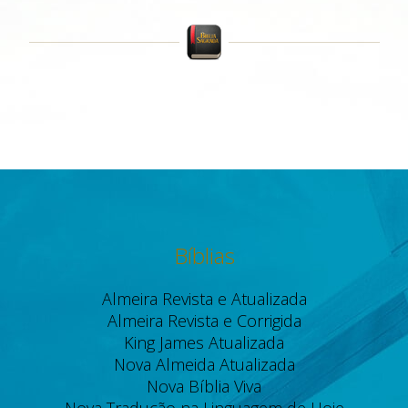
Bíblias
Almeira Revista e Atualizada
Almeira Revista e Corrigida
King James Atualizada
Nova Almeida Atualizada
Nova Bíblia Viva