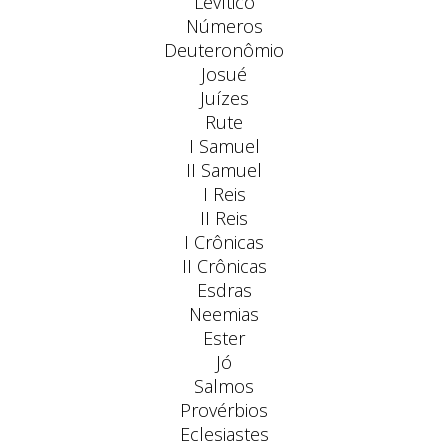
Levítico
Números
Deuteronômio
Josué
Juízes
Rute
I Samuel
II Samuel
I Reis
II Reis
I Crônicas
II Crônicas
Esdras
Neemias
Ester
Jó
Salmos
Provérbios
Eclesiastes