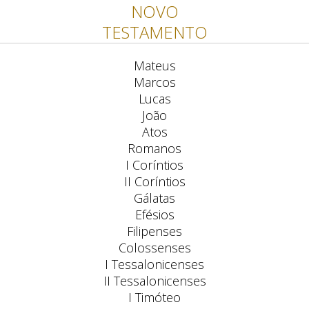
NOVO
TESTAMENTO
Mateus
Marcos
Lucas
João
Atos
Romanos
I Coríntios
II Coríntios
Gálatas
Efésios
Filipenses
Colossenses
I Tessalonicenses
II Tessalonicenses
I Timóteo