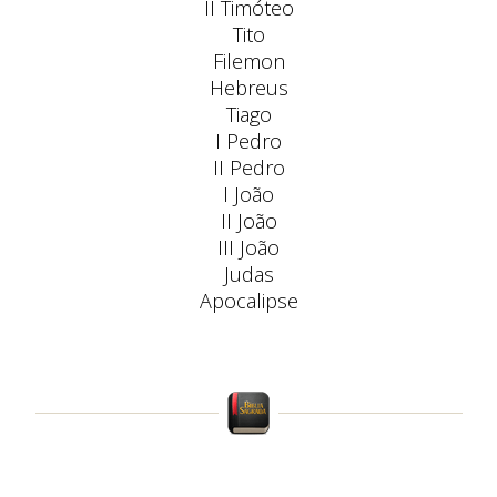
II Timóteo
Tito
Filemon
Hebreus
Tiago
I Pedro
II Pedro
I João
II João
III João
Judas
Apocalipse