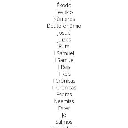
Êxodo
Levítico
Números
Deuteronômio
Josué
Juízes
Rute
I Samuel
II Samuel
I Reis
II Reis
I Crônicas
II Crônicas
Esdras
Neemias
Ester
Jó
Salmos