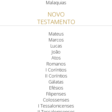
Malaquias
NOVO
TESTAMENTO
Mateus
Marcos
Lucas
João
Atos
Romanos
I Coríntios
II Coríntios
Gálatas
Efésios
Filipenses
Colossenses
I Tessalonicenses
II Tessalonicenses