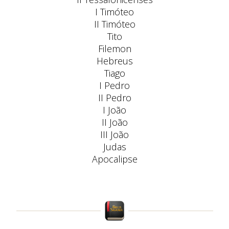
I Timóteo
II Timóteo
Tito
Filemon
Hebreus
Tiago
I Pedro
II Pedro
I João
II João
III João
Judas
Apocalipse