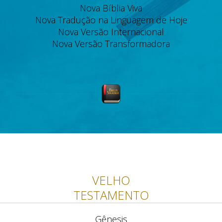
Nova Bíblia Viva
Nova Tradução na Linguagem de Hoje
Nova Versão Internacional
Nova Versão Transformadora
VELHO
TESTAMENTO
Gênesis