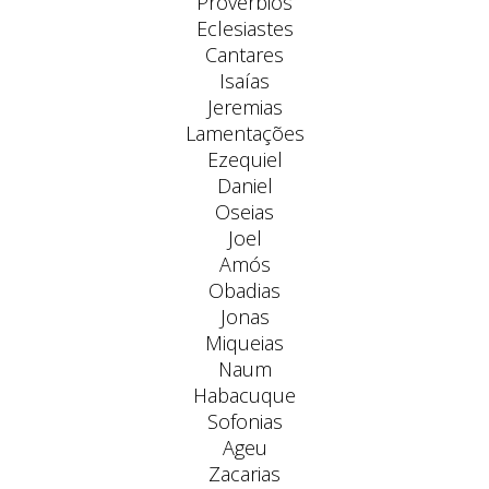
Provérbios
Eclesiastes
Cantares
Isaías
Jeremias
Lamentações
Ezequiel
Daniel
Oseias
Joel
Amós
Obadias
Jonas
Miqueias
Naum
Habacuque
Sofonias
Ageu
Zacarias