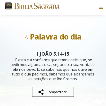
Bíblias
Livros
Palavra do dia
A
Pesquisar
I JOÃO 5.14-15
Blog
E esta é a confiança que temos nele: que, se
pedirmos alguma coisa, segundo a sua vontade,
ele nos ouve. E, se sabemos que nos ouve em
Parceiros
tudo o que pedimos, sabemos que alcançamos
as petições que lhe fizemos.
Sobre
Compartilhar