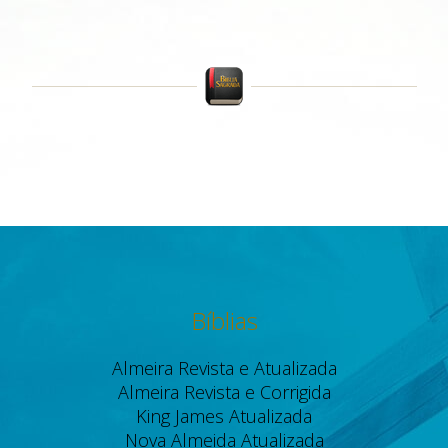
Bíblias
Almeira Revista e Atualizada
Almeira Revista e Corrigida
King James Atualizada
Nova Almeida Atualizada