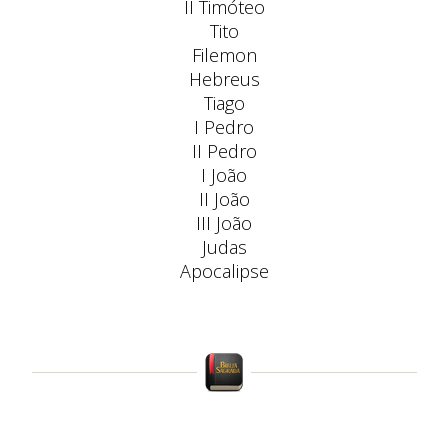
II Timóteo
Tito
Filemon
Hebreus
Tiago
I Pedro
II Pedro
I João
II João
III João
Judas
Apocalipse