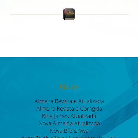
Bíblias
Almeira Revista e Atualizada
Almeira Revista e Corrigida
King James Atualizada
Nova Almeida Atualizada
Nova Bíblia Viva