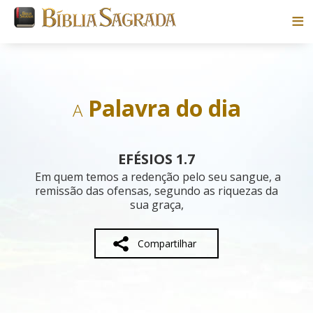
Bíblias
Livros
Palavra do dia
A
Pesquisar
EFÉSIOS 1.7
Blog
Em quem temos a redenção pelo seu sangue, a
remissão das ofensas, segundo as riquezas da
sua graça,
Parceiros
Sobre
Compartilhar