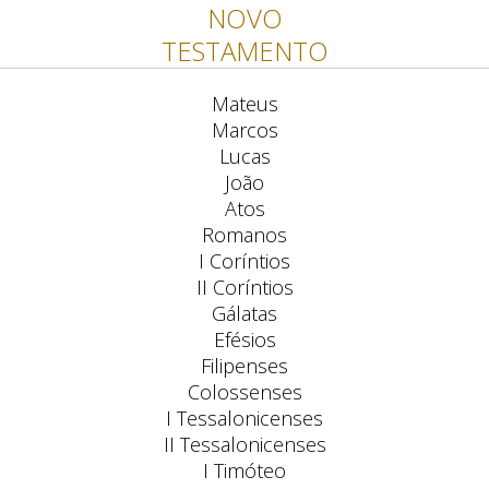
NOVO
TESTAMENTO
Mateus
Marcos
Lucas
João
Atos
Romanos
I Coríntios
II Coríntios
Gálatas
Efésios
Filipenses
Colossenses
I Tessalonicenses
II Tessalonicenses
I Timóteo