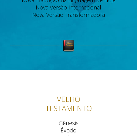
Nova Tradução na Linguagem de Hoje
Nova Versão Internacional
Nova Versão Transformadora
VELHO
TESTAMENTO
Gênesis
Êxodo