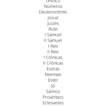
Levítico
Números
Deuteronômio
Josué
Juízes
Rute
I Samuel
II Samuel
I Reis
II Reis
I Crônicas
II Crônicas
Esdras
Neemias
Ester
Jó
Salmos
Provérbios
Eclesiastes