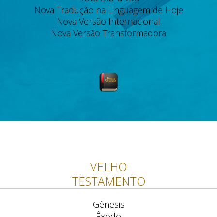
Nova Tradução na Linguagem de Hoje
Nova Versão Internacional
Nova Versão Transformadora
VELHO
TESTAMENTO
Gênesis
Êxodo