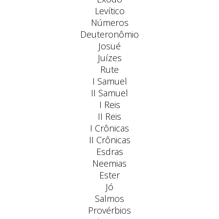
Levítico
Números
Deuteronômio
Josué
Juízes
Rute
I Samuel
II Samuel
I Reis
II Reis
I Crônicas
II Crônicas
Esdras
Neemias
Ester
Jó
Salmos
Provérbios