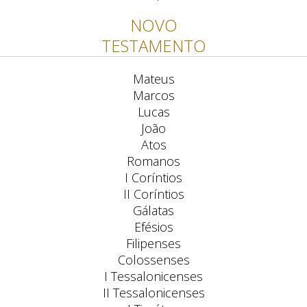
NOVO
TESTAMENTO
Mateus
Marcos
Lucas
João
Atos
Romanos
I Coríntios
II Coríntios
Gálatas
Efésios
Filipenses
Colossenses
I Tessalonicenses
II Tessalonicenses