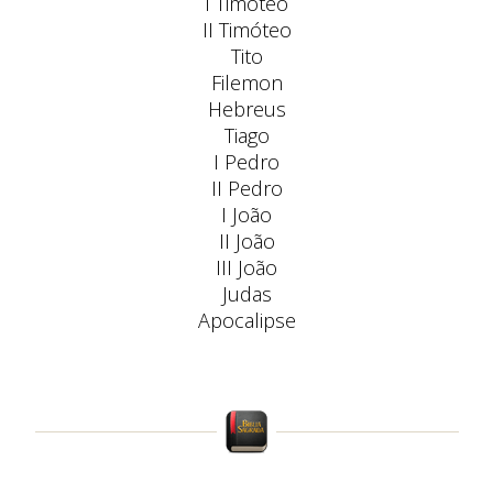
I Timóteo
II Timóteo
Tito
Filemon
Hebreus
Tiago
I Pedro
II Pedro
I João
II João
III João
Judas
Apocalipse