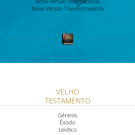
Nova Versão Internacional
Nova Versão Transformadora
VELHO
TESTAMENTO
Gênesis
Êxodo
Levítico