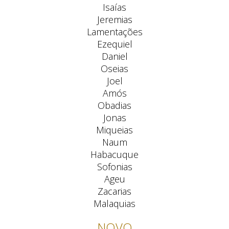
Isaías
Jeremias
Lamentações
Ezequiel
Daniel
Oseias
Joel
Amós
Obadias
Jonas
Miqueias
Naum
Habacuque
Sofonias
Ageu
Zacarias
Malaquias
NOVO