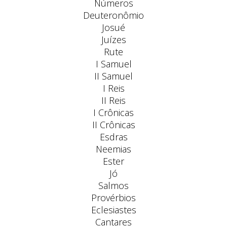
Números
Deuteronômio
Josué
Juízes
Rute
I Samuel
II Samuel
I Reis
II Reis
I Crônicas
II Crônicas
Esdras
Neemias
Ester
Jó
Salmos
Provérbios
Eclesiastes
Cantares