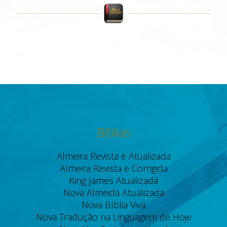
Bíblias
Almeira Revista e Atualizada
Almeira Revista e Corrigida
King James Atualizada
Nova Almeida Atualizada
Nova Bíblia Viva
Nova Tradução na Linguagem de Hoje