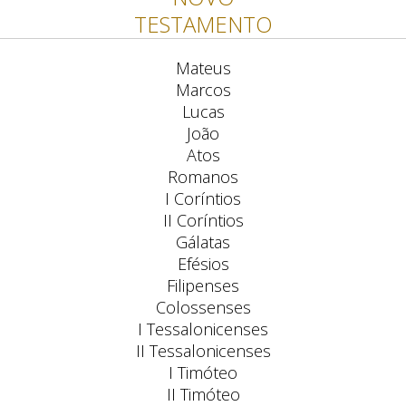
TESTAMENTO
Mateus
Marcos
Lucas
João
Atos
Romanos
I Coríntios
II Coríntios
Gálatas
Efésios
Filipenses
Colossenses
I Tessalonicenses
II Tessalonicenses
I Timóteo
II Timóteo