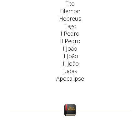
Tito
Filemon
Hebreus
Tiago
I Pedro
II Pedro
I João
II João
III João
Judas
Apocalipse