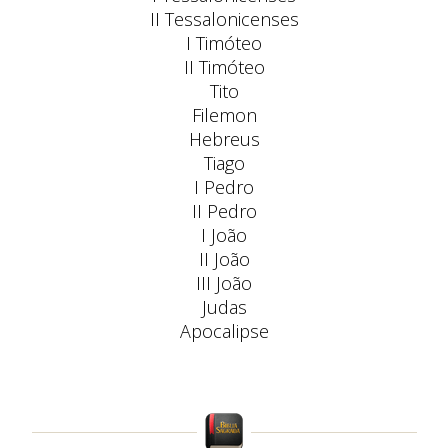
II Tessalonicenses
I Timóteo
II Timóteo
Tito
Filemon
Hebreus
Tiago
I Pedro
II Pedro
I João
II João
III João
Judas
Apocalipse