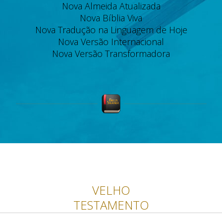
Nova Almeida Atualizada
Nova Bíblia Viva
Nova Tradução na Linguagem de Hoje
Nova Versão Internacional
Nova Versão Transformadora
VELHO
TESTAMENTO