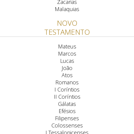
Zacarias
Malaquias
NOVO
TESTAMENTO
Mateus
Marcos
Lucas
João
Atos
Romanos
I Coríntios
II Coríntios
Gálatas
Efésios
Filipenses
Colossenses
I Tessalonicenses