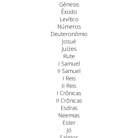
Gênesis
Êxodo
Levítico
Números
Deuteronômio
Josué
Juízes
Rute
I Samuel
II Samuel
I Reis
II Reis
I Crônicas
II Crônicas
Esdras
Neemias
Ester
Jó
Salmos