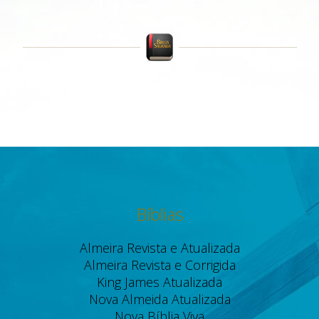
Bíblias
Almeira Revista e Atualizada
Almeira Revista e Corrigida
King James Atualizada
Nova Almeida Atualizada
Nova Bíblia Viva