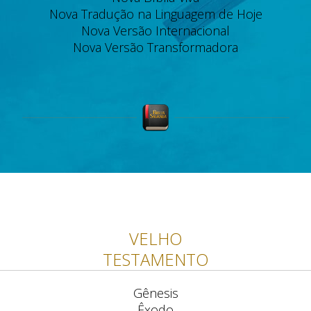
Nova Tradução na Linguagem de Hoje
Nova Versão Internacional
Nova Versão Transformadora
VELHO
TESTAMENTO
Gênesis
Êxodo