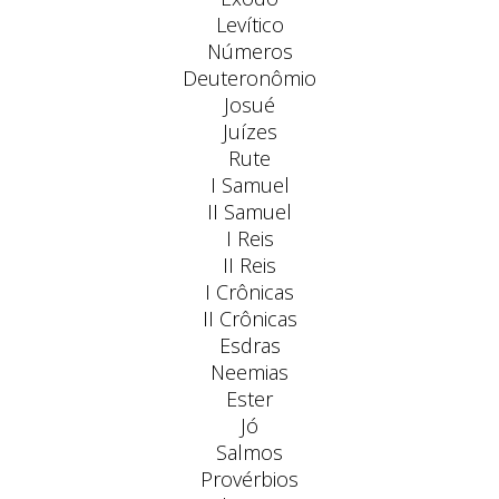
Levítico
Números
Deuteronômio
Josué
Juízes
Rute
I Samuel
II Samuel
I Reis
II Reis
I Crônicas
II Crônicas
Esdras
Neemias
Ester
Jó
Salmos
Provérbios