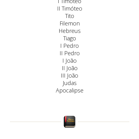
I Timóteo
II Timóteo
Tito
Filemon
Hebreus
Tiago
I Pedro
II Pedro
I João
II João
III João
Judas
Apocalipse