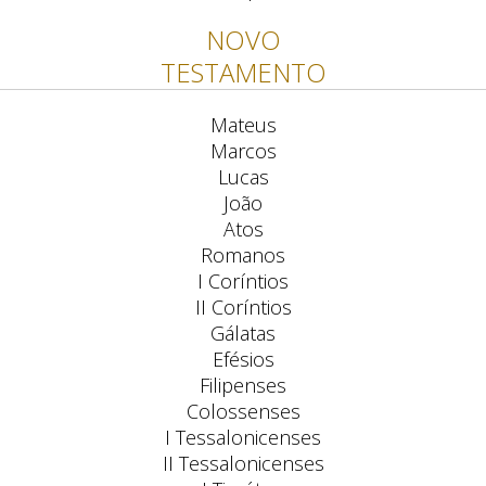
NOVO
TESTAMENTO
Mateus
Marcos
Lucas
João
Atos
Romanos
I Coríntios
II Coríntios
Gálatas
Efésios
Filipenses
Colossenses
I Tessalonicenses
II Tessalonicenses