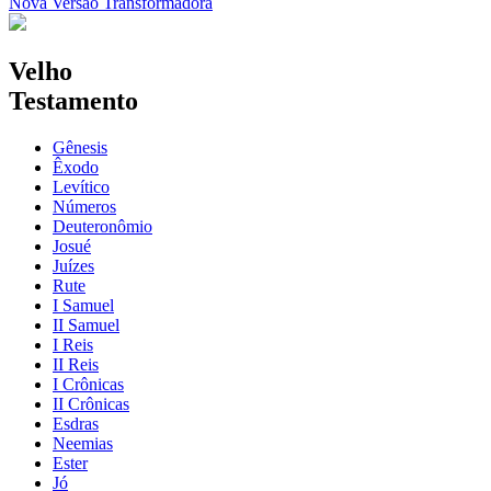
Nova Versão Transformadora
Velho
Testamento
Gênesis
Êxodo
Levítico
Números
Deuteronômio
Josué
Juízes
Rute
I Samuel
II Samuel
I Reis
II Reis
I Crônicas
II Crônicas
Esdras
Neemias
Ester
Jó