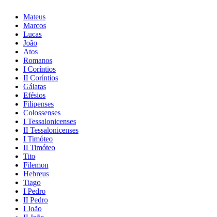
Mateus
Marcos
Lucas
João
Atos
Romanos
I Coríntios
II Coríntios
Gálatas
Efésios
Filipenses
Colossenses
I Tessalonicenses
II Tessalonicenses
I Timóteo
II Timóteo
Tito
Filemon
Hebreus
Tiago
I Pedro
II Pedro
I João