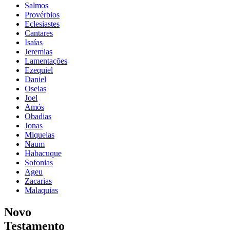
Salmos
Provérbios
Eclesiastes
Cantares
Isaías
Jeremias
Lamentações
Ezequiel
Daniel
Oseias
Joel
Amós
Obadias
Jonas
Miqueias
Naum
Habacuque
Sofonias
Ageu
Zacarias
Malaquias
Novo
Testamento