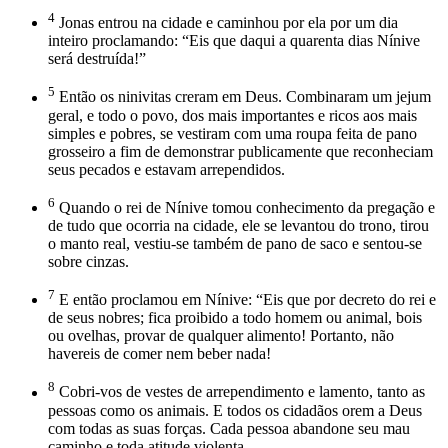
4
Jonas entrou na cidade e caminhou por ela por um dia
inteiro proclamando: “Eis que daqui a quarenta dias Nínive
será destruída!”
5
Então os ninivitas creram em Deus. Combinaram um jejum
geral, e todo o povo, dos mais importantes e ricos aos mais
simples e pobres, se vestiram com uma roupa feita de pano
grosseiro a fim de demonstrar publicamente que reconheciam
seus pecados e estavam arrependidos.
6
Quando o rei de Nínive tomou conhecimento da pregação e
de tudo que ocorria na cidade, ele se levantou do trono, tirou
o manto real, vestiu-se também de pano de saco e sentou-se
sobre cinzas.
7
E então proclamou em Nínive: “Eis que por decreto do rei e
de seus nobres; fica proibido a todo homem ou animal, bois
ou ovelhas, provar de qualquer alimento! Portanto, não
havereis de comer nem beber nada!
8
Cobri-vos de vestes de arrependimento e lamento, tanto as
pessoas como os animais. E todos os cidadãos orem a Deus
com todas as suas forças. Cada pessoa abandone seu mau
caminho e toda atitude violenta.