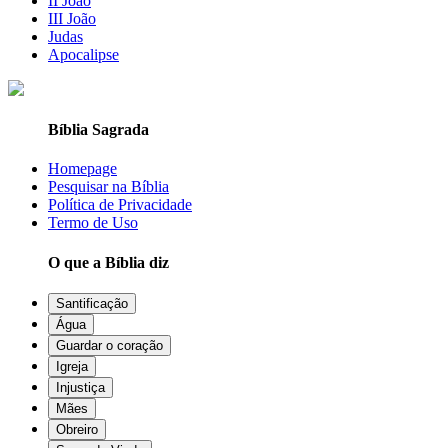
II João
III João
Judas
Apocalipse
Bíblia Sagrada
Homepage
Pesquisar na Bíblia
Política de Privacidade
Termo de Uso
O que a Bíblia diz
Santificação
Água
Guardar o coração
Igreja
Injustiça
Mães
Obreiro