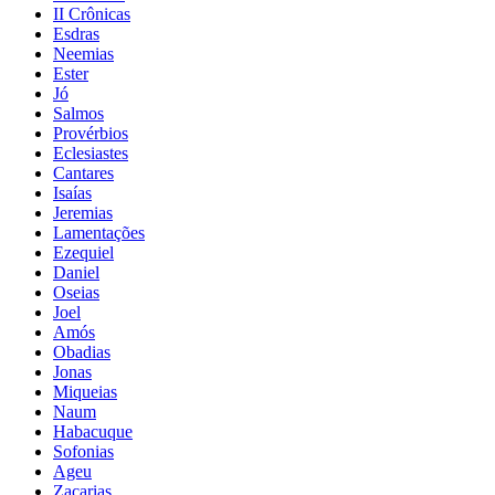
II Crônicas
Esdras
Neemias
Ester
Jó
Salmos
Provérbios
Eclesiastes
Cantares
Isaías
Jeremias
Lamentações
Ezequiel
Daniel
Oseias
Joel
Amós
Obadias
Jonas
Miqueias
Naum
Habacuque
Sofonias
Ageu
Zacarias