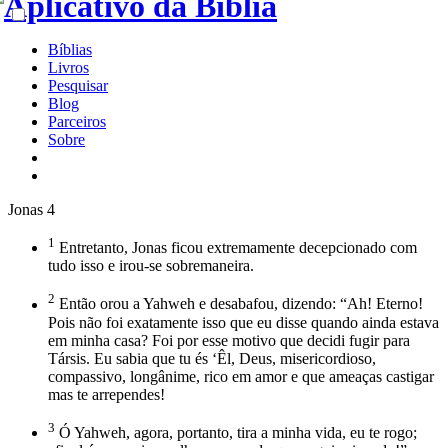
Bíblias
Livros
Pesquisar
Blog
Parceiros
Sobre
Jonas 4
1
Entretanto, Jonas ficou extremamente decepcionado com
tudo isso e irou-se sobremaneira.
2
Então orou a Yahweh e desabafou, dizendo: “Ah! Eterno!
Pois não foi exatamente isso que eu disse quando ainda estava
em minha casa? Foi por esse motivo que decidi fugir para
Társis. Eu sabia que tu és ‘Êl, Deus, misericordioso,
compassivo, longânime, rico em amor e que ameaças castigar
mas te arrependes!
3
Ó Yahweh, agora, portanto, tira a minha vida, eu te rogo;