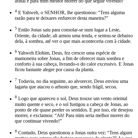
afinal é para mim melhor morrer do que seguir vivendo!”
4
E Yahweh, o SENHOR, lhe questionou: “Tens alguma
razão para te deixares enfurecer desta maneira?”
5
Então Jonas saiu para consolar-se num lugar a Leste,
Oriente, da cidade; ali armou uma tenda, e sentou-se debaixo
dela, à sombra, até ver o que mais aconteceria com à cidade.
6
Yahweh Elohim, Deus, fez crescer uma espécie de
mamoneira sobre Jonas, a fim de oferecer mais sombra e
conforto à sua cabeça, livrando-o do calor excessivo. E Jonas
ficou bastante alegre por causa da planta.
7
Todavia, no dia seguinte, ao alvorecer, Deus enviou uma
lagarta que atacou o arbusto que, sendo frágil, secou.
8
Logo que apareceu o sol, Deus trouxe um vento oriental
muito quente e seco, e o sol fustigou a cabeça de Jonas, ao
ponto de ele quase perder os sentidos. E por isso, ele desejou
morrer, e exclamou: “Ah! Para mim seria melhor morrer do
que continuar vivendo!”
9
Contudo, Deus questionou a Jonas outra vez: “Tens algum