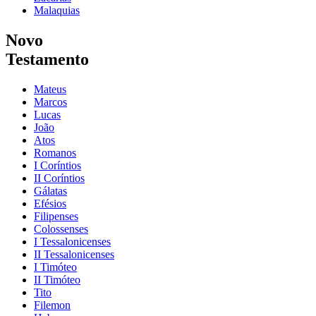
Malaquias
Novo
Testamento
Mateus
Marcos
Lucas
João
Atos
Romanos
I Coríntios
II Coríntios
Gálatas
Efésios
Filipenses
Colossenses
I Tessalonicenses
II Tessalonicenses
I Timóteo
II Timóteo
Tito
Filemon