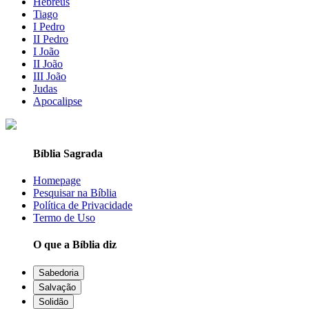
Hebreus
Tiago
I Pedro
II Pedro
I João
II João
III João
Judas
Apocalipse
Bíblia Sagrada
Homepage
Pesquisar na Bíblia
Política de Privacidade
Termo de Uso
O que a Bíblia diz
Sabedoria
Salvação
Solidão