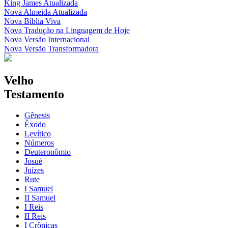
King James Atualizada
Nova Almeida Atualizada
Nova Bíblia Viva
Nova Tradução na Linguagem de Hoje
Nova Versão Internacional
Nova Versão Transformadora
Velho
Testamento
Gênesis
Êxodo
Levítico
Números
Deuteronômio
Josué
Juízes
Rute
I Samuel
II Samuel
I Reis
II Reis
I Crônicas