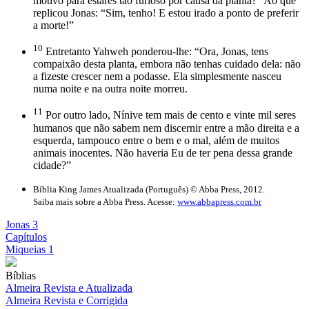
motivo para estares tão furioso por causa da planta?” Ao que
replicou Jonas: “Sim, tenho! E estou irado a ponto de preferir
a morte!”
10
Entretanto Yahweh ponderou-lhe: “Ora, Jonas, tens
compaixão desta planta, embora não tenhas cuidado dela: não
a fizeste crescer nem a podasse. Ela simplesmente nasceu
numa noite e na outra noite morreu.
11
Por outro lado, Nínive tem mais de cento e vinte mil seres
humanos que não sabem nem discernir entre a mão direita e a
esquerda, tampouco entre o bem e o mal, além de muitos
animais inocentes. Não haveria Eu de ter pena dessa grande
cidade?”
Bíblia King James Atualizada (Português) © Abba Press, 2012.
Saiba mais sobre a Abba Press. Acesse:
www.abbapress.com.br
Jonas 3
Capítulos
Miqueias 1
Bíblias
Almeira Revista e Atualizada
Almeira Revista e Corrigida