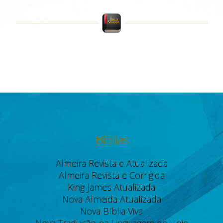
Bíblias
Almeira Revista e Atualizada
Almeira Revista e Corrigida
King James Atualizada
Nova Almeida Atualizada
Nova Bíblia Viva