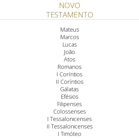
NOVO
TESTAMENTO
Mateus
Marcos
Lucas
João
Atos
Romanos
I Coríntios
II Coríntios
Gálatas
Efésios
Filipenses
Colossenses
I Tessalonicenses
II Tessalonicenses
I Timóteo