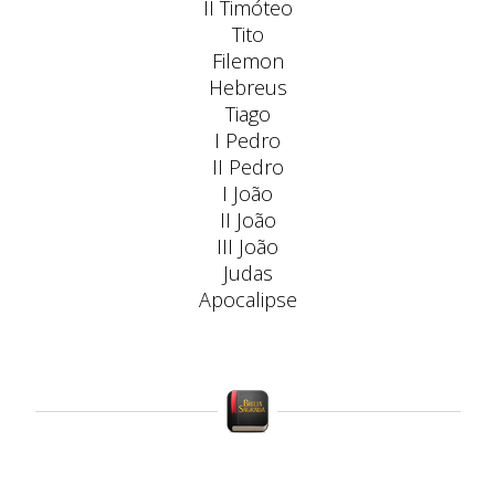
II Timóteo
Tito
Filemon
Hebreus
Tiago
I Pedro
II Pedro
I João
II João
III João
Judas
Apocalipse