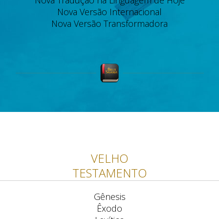
Nova Tradução na Linguagem de Hoje
Nova Versão Internacional
Nova Versão Transformadora
VELHO
TESTAMENTO
Gênesis
Êxodo