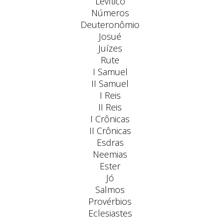
Levítico
Números
Deuteronômio
Josué
Juízes
Rute
I Samuel
II Samuel
I Reis
II Reis
I Crônicas
II Crônicas
Esdras
Neemias
Ester
Jó
Salmos
Provérbios
Eclesiastes