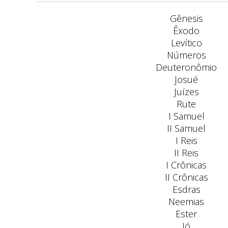
Gênesis
Êxodo
Levítico
Números
Deuteronômio
Josué
Juízes
Rute
I Samuel
II Samuel
I Reis
II Reis
I Crônicas
II Crônicas
Esdras
Neemias
Ester
Jó