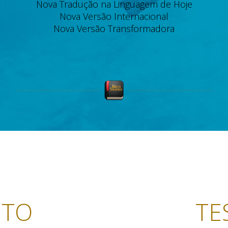
Nova Tradução na Linguagem de Hoje
Nova Versão Internacional
Nova Versão Transformadora
NTO
TE