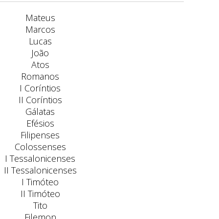
Mateus
Marcos
Lucas
João
Atos
Romanos
I Coríntios
II Coríntios
Gálatas
Efésios
Filipenses
Colossenses
I Tessalonicenses
II Tessalonicenses
I Timóteo
II Timóteo
Tito
Filemon