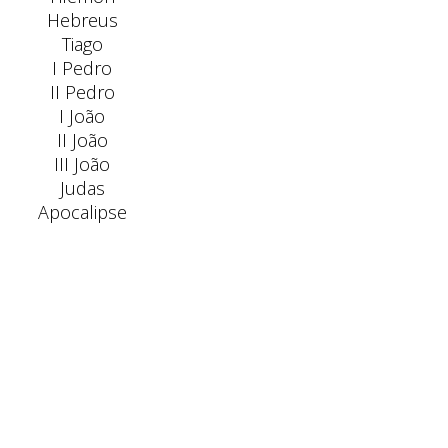
Hebreus
Tiago
I Pedro
II Pedro
I João
II João
III João
Judas
Apocalipse