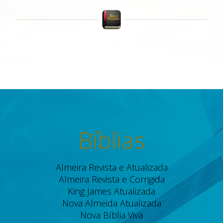
Bíblias
Almeira Revista e Atualizada
Almeira Revista e Corrigida
King James Atualizada
Nova Almeida Atualizada
Nova Bíblia Viva