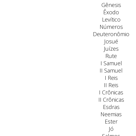
Gênesis
Êxodo
Levítico
Números
Deuteronômio
Josué
Juízes
Rute
I Samuel
II Samuel
I Reis
II Reis
I Crônicas
II Crônicas
Esdras
Neemias
Ester
Jó