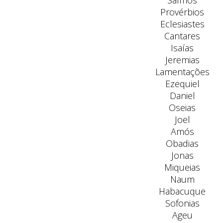
Salmos
Provérbios
Eclesiastes
Cantares
Isaías
Jeremias
Lamentações
Ezequiel
Daniel
Oseias
Joel
Amós
Obadias
Jonas
Miqueias
Naum
Habacuque
Sofonias
Ageu