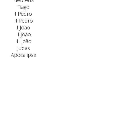
Hebreus
Tiago
I Pedro
II Pedro
I João
II João
III João
Judas
Apocalipse