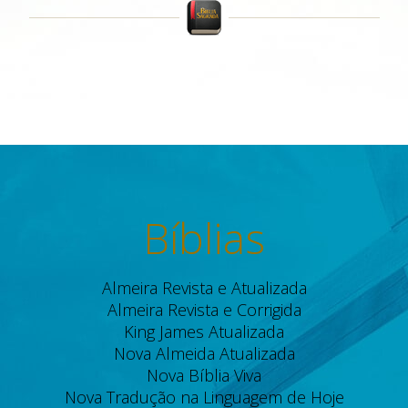
Bíblias
Almeira Revista e Atualizada
Almeira Revista e Corrigida
King James Atualizada
Nova Almeida Atualizada
Nova Bíblia Viva
Nova Tradução na Linguagem de Hoje