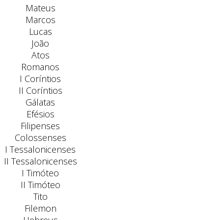
Mateus
Marcos
Lucas
João
Atos
Romanos
I Coríntios
II Coríntios
Gálatas
Efésios
Filipenses
Colossenses
I Tessalonicenses
II Tessalonicenses
I Timóteo
II Timóteo
Tito
Filemon