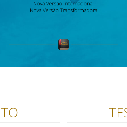
Nova Versão Internacional
Nova Versão Transformadora
NTO
TE