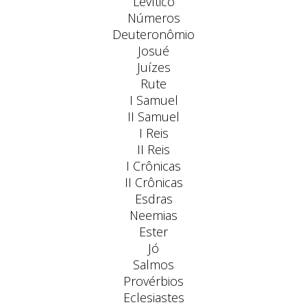
Levítico
Números
Deuteronômio
Josué
Juízes
Rute
I Samuel
II Samuel
I Reis
II Reis
I Crônicas
II Crônicas
Esdras
Neemias
Ester
Jó
Salmos
Provérbios
Eclesiastes