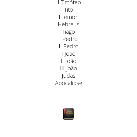
II Timóteo
Tito
Filemon
Hebreus
Tiago
I Pedro
II Pedro
I João
II João
III João
Judas
Apocalipse