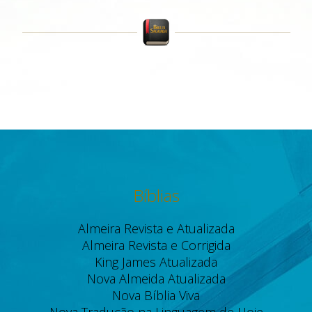
Bíblias
Almeira Revista e Atualizada
Almeira Revista e Corrigida
King James Atualizada
Nova Almeida Atualizada
Nova Bíblia Viva