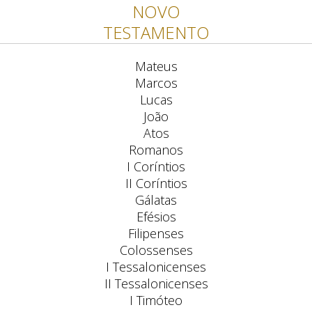
NOVO
TESTAMENTO
Mateus
Marcos
Lucas
João
Atos
Romanos
I Coríntios
II Coríntios
Gálatas
Efésios
Filipenses
Colossenses
I Tessalonicenses
II Tessalonicenses
I Timóteo