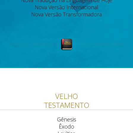
Nova Tradução na Linguagem de Hoje
Nova Versão Internacional
Nova Versão Transformadora
VELHO
TESTAMENTO
Gênesis
Êxodo