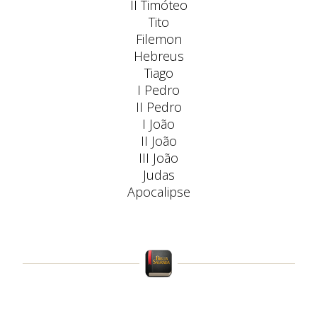
II Timóteo
Tito
Filemon
Hebreus
Tiago
I Pedro
II Pedro
I João
II João
III João
Judas
Apocalipse