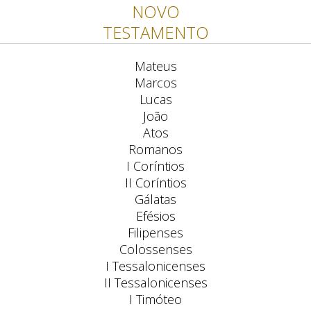
NOVO
TESTAMENTO
Mateus
Marcos
Lucas
João
Atos
Romanos
I Coríntios
II Coríntios
Gálatas
Efésios
Filipenses
Colossenses
I Tessalonicenses
II Tessalonicenses
I Timóteo