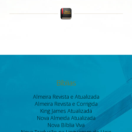
Bíblias
Almeira Revista e Atualizada
Almeira Revista e Corrigida
King James Atualizada
Nova Almeida Atualizada
Nova Bíblia Viva