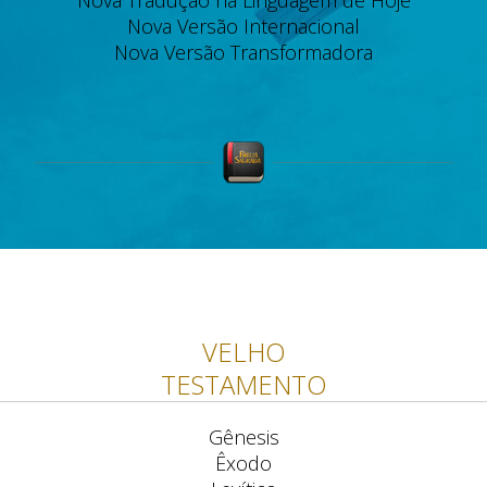
Nova Tradução na Linguagem de Hoje
Nova Versão Internacional
Nova Versão Transformadora
VELHO
TESTAMENTO
Gênesis
Êxodo