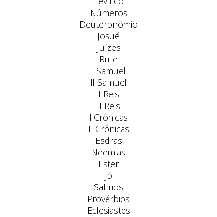
Levítico
Números
Deuteronômio
Josué
Juízes
Rute
I Samuel
II Samuel
I Reis
II Reis
I Crônicas
II Crônicas
Esdras
Neemias
Ester
Jó
Salmos
Provérbios
Eclesiastes