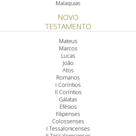
Malaquias
NOVO
TESTAMENTO
Mateus
Marcos
Lucas
João
Atos
Romanos
I Coríntios
II Coríntios
Gálatas
Efésios
Filipenses
Colossenses
I Tessalonicenses
II Tessalonicenses