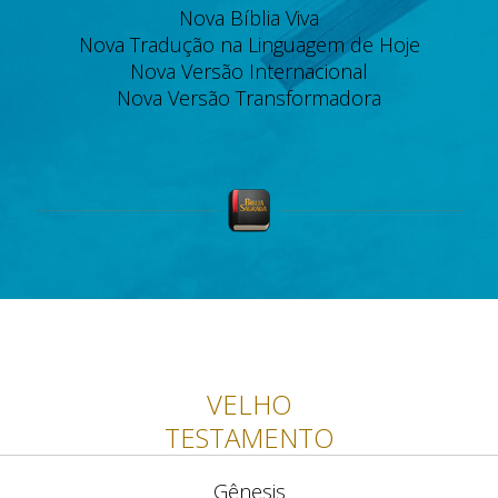
Nova Bíblia Viva
Nova Tradução na Linguagem de Hoje
Nova Versão Internacional
Nova Versão Transformadora
VELHO
TESTAMENTO
Gênesis