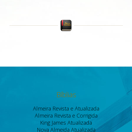
Bíblias
Almeira Revista e Atualizada
Almeira Revista e Corrigida
King James Atualizada
Nova Almeida Atualizada