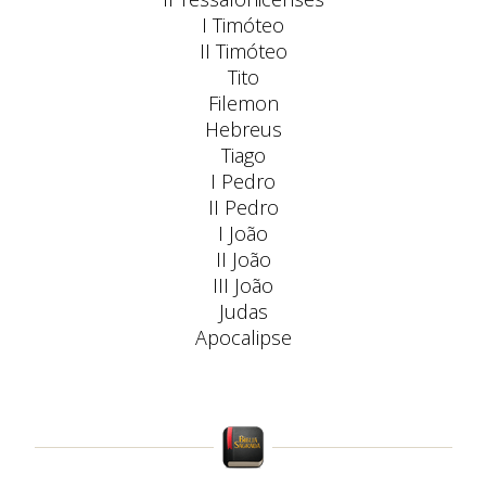
I Timóteo
II Timóteo
Tito
Filemon
Hebreus
Tiago
I Pedro
II Pedro
I João
II João
III João
Judas
Apocalipse