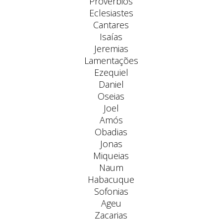
Provérbios
Eclesiastes
Cantares
Isaías
Jeremias
Lamentações
Ezequiel
Daniel
Oseias
Joel
Amós
Obadias
Jonas
Miqueias
Naum
Habacuque
Sofonias
Ageu
Zacarias