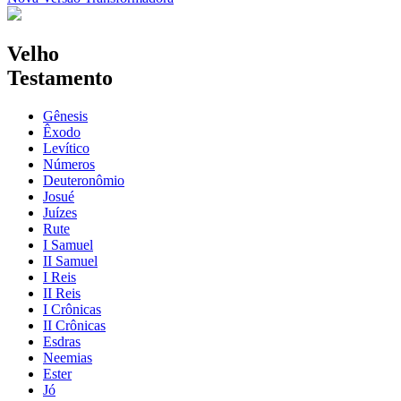
Velho
Testamento
Gênesis
Êxodo
Levítico
Números
Deuteronômio
Josué
Juízes
Rute
I Samuel
II Samuel
I Reis
II Reis
I Crônicas
II Crônicas
Esdras
Neemias
Ester
Jó