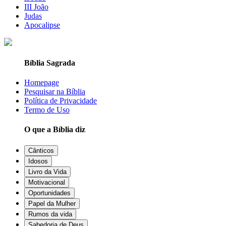
III João
Judas
Apocalipse
Bíblia Sagrada
Homepage
Pesquisar na Bíblia
Política de Privacidade
Termo de Uso
O que a Bíblia diz
Cânticos
Idosos
Livro da Vida
Motivacional
Oportunidades
Papel da Mulher
Rumos da vida
Sabedoria de Deus