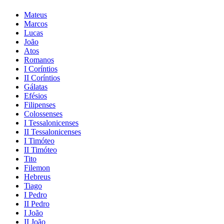
Mateus
Marcos
Lucas
João
Atos
Romanos
I Coríntios
II Coríntios
Gálatas
Efésios
Filipenses
Colossenses
I Tessalonicenses
II Tessalonicenses
I Timóteo
II Timóteo
Tito
Filemon
Hebreus
Tiago
I Pedro
II Pedro
I João
II João