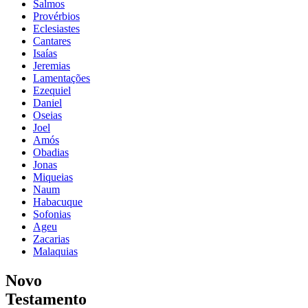
Salmos
Provérbios
Eclesiastes
Cantares
Isaías
Jeremias
Lamentações
Ezequiel
Daniel
Oseias
Joel
Amós
Obadias
Jonas
Miqueias
Naum
Habacuque
Sofonias
Ageu
Zacarias
Malaquias
Novo
Testamento