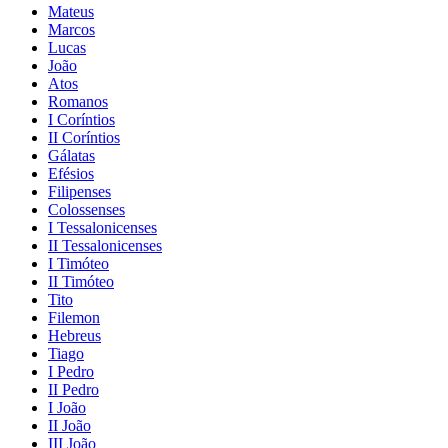
Mateus
Marcos
Lucas
João
Atos
Romanos
I Coríntios
II Coríntios
Gálatas
Efésios
Filipenses
Colossenses
I Tessalonicenses
II Tessalonicenses
I Timóteo
II Timóteo
Tito
Filemon
Hebreus
Tiago
I Pedro
II Pedro
I João
II João
III João