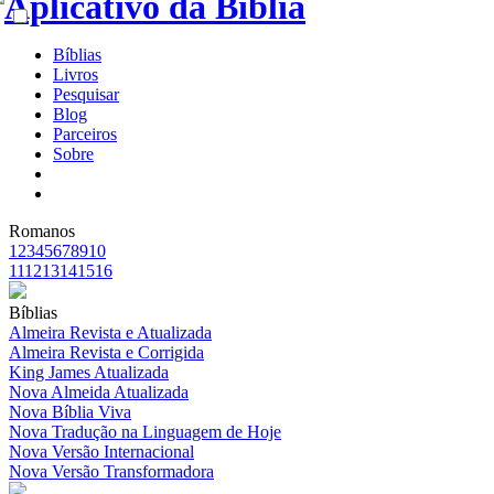
Bíblias
Livros
Pesquisar
Blog
Parceiros
Sobre
Romanos
1
2
3
4
5
6
7
8
9
10
11
12
13
14
15
16
Bíblias
Almeira Revista e Atualizada
Almeira Revista e Corrigida
King James Atualizada
Nova Almeida Atualizada
Nova Bíblia Viva
Nova Tradução na Linguagem de Hoje
Nova Versão Internacional
Nova Versão Transformadora