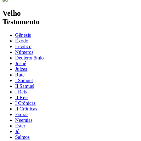
Velho
Testamento
Gênesis
Êxodo
Levítico
Números
Deuteronômio
Josué
Juízes
Rute
I Samuel
II Samuel
I Reis
II Reis
I Crônicas
II Crônicas
Esdras
Neemias
Ester
Jó
Salmos