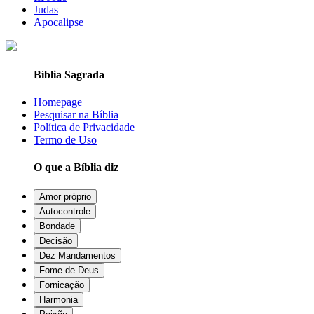
Judas
Apocalipse
Bíblia Sagrada
Homepage
Pesquisar na Bíblia
Política de Privacidade
Termo de Uso
O que a Bíblia diz
Amor próprio
Autocontrole
Bondade
Decisão
Dez Mandamentos
Fome de Deus
Fornicação
Harmonia