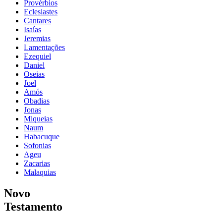
Provérbios
Eclesiastes
Cantares
Isaías
Jeremias
Lamentações
Ezequiel
Daniel
Oseias
Joel
Amós
Obadias
Jonas
Miqueias
Naum
Habacuque
Sofonias
Ageu
Zacarias
Malaquias
Novo
Testamento