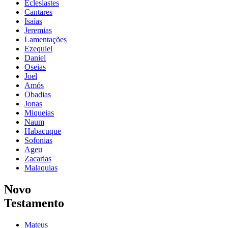
Eclesiastes
Cantares
Isaías
Jeremias
Lamentações
Ezequiel
Daniel
Oseias
Joel
Amós
Obadias
Jonas
Miqueias
Naum
Habacuque
Sofonias
Ageu
Zacarias
Malaquias
Novo
Testamento
Mateus