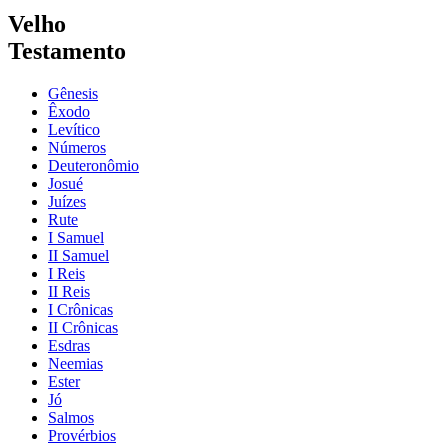
Velho
Testamento
Gênesis
Êxodo
Levítico
Números
Deuteronômio
Josué
Juízes
Rute
I Samuel
II Samuel
I Reis
II Reis
I Crônicas
II Crônicas
Esdras
Neemias
Ester
Jó
Salmos
Provérbios