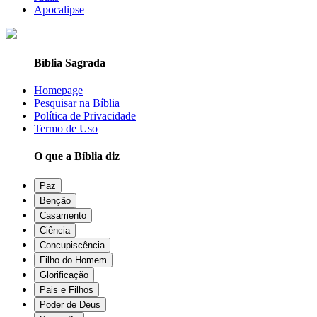
Apocalipse
Bíblia Sagrada
Homepage
Pesquisar na Bíblia
Política de Privacidade
Termo de Uso
O que a Bíblia diz
Paz
Benção
Casamento
Ciência
Concupiscência
Filho do Homem
Glorificação
Pais e Filhos
Poder de Deus