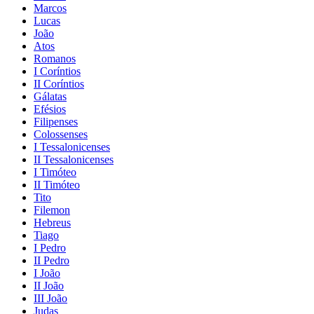
Marcos
Lucas
João
Atos
Romanos
I Coríntios
II Coríntios
Gálatas
Efésios
Filipenses
Colossenses
I Tessalonicenses
II Tessalonicenses
I Timóteo
II Timóteo
Tito
Filemon
Hebreus
Tiago
I Pedro
II Pedro
I João
II João
III João
Judas