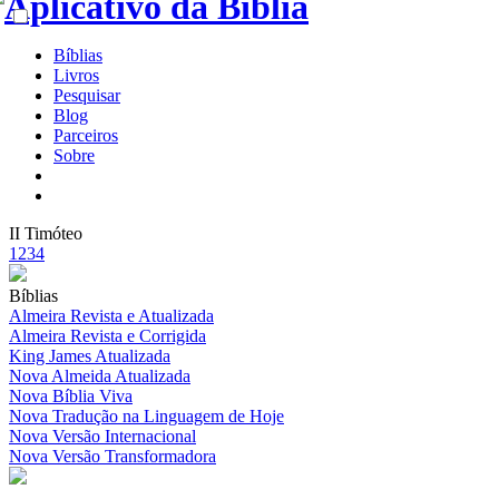
Bíblias
Livros
Pesquisar
Blog
Parceiros
Sobre
II Timóteo
1
2
3
4
Bíblias
Almeira Revista e Atualizada
Almeira Revista e Corrigida
King James Atualizada
Nova Almeida Atualizada
Nova Bíblia Viva
Nova Tradução na Linguagem de Hoje
Nova Versão Internacional
Nova Versão Transformadora