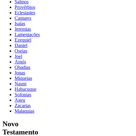
Salmos
Provérbios
Eclesiastes
Cantares
Isaías
Jeremias
Lamentações
Ezequiel
Daniel
Oseias
Joel
Amós
Obadias
Jonas
Miqueias
Naum
Habacuque
Sofonias
Ageu
Zacarias
Malaquias
Novo
Testamento