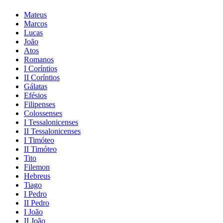
Mateus
Marcos
Lucas
João
Atos
Romanos
I Coríntios
II Coríntios
Gálatas
Efésios
Filipenses
Colossenses
I Tessalonicenses
II Tessalonicenses
I Timóteo
II Timóteo
Tito
Filemon
Hebreus
Tiago
I Pedro
II Pedro
I João
II João