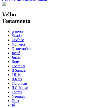
Velho
Testamento
Gênesis
Êxodo
Levítico
Números
Deuteronômio
Josué
Juízes
Rute
I Samuel
II Samuel
I Reis
II Reis
I Crônicas
II Crônicas
Esdras
Neemias
Ester
Jó