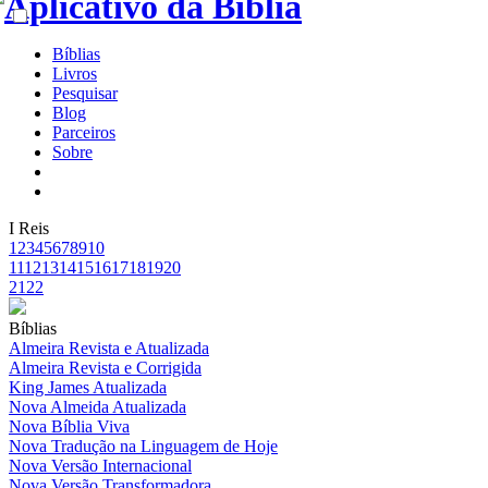
Bíblias
Livros
Pesquisar
Blog
Parceiros
Sobre
I Reis
1
2
3
4
5
6
7
8
9
10
11
12
13
14
15
16
17
18
19
20
21
22
Bíblias
Almeira Revista e Atualizada
Almeira Revista e Corrigida
King James Atualizada
Nova Almeida Atualizada
Nova Bíblia Viva
Nova Tradução na Linguagem de Hoje
Nova Versão Internacional
Nova Versão Transformadora