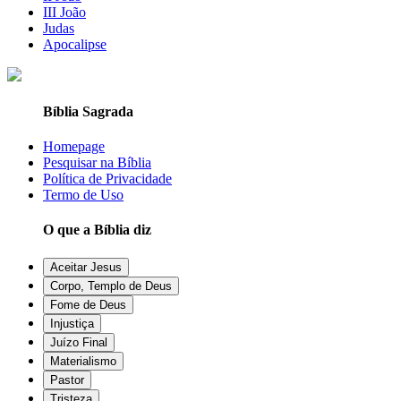
III João
Judas
Apocalipse
Bíblia Sagrada
Homepage
Pesquisar na Bíblia
Política de Privacidade
Termo de Uso
O que a Bíblia diz
Aceitar Jesus
Corpo, Templo de Deus
Fome de Deus
Injustiça
Juízo Final
Materialismo
Pastor
Tristeza