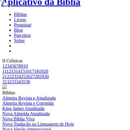
Bíblias
Livros
Pesquisar
Blog
Parceiros
Sobre
II Crônicas
1
2
3
4
5
6
7
8
9
10
11
12
13
14
15
16
17
18
19
20
21
22
23
24
25
26
27
28
29
30
31
32
33
34
35
36
Bíblias
Almeira Revista e Atualizada
Almeira Revista e Corrigida
King James Atualizada
Nova Almeida Atualizada
Nova Bíblia Viva
Nova Tradução na Linguagem de Hoje
Nova Versão Internacional