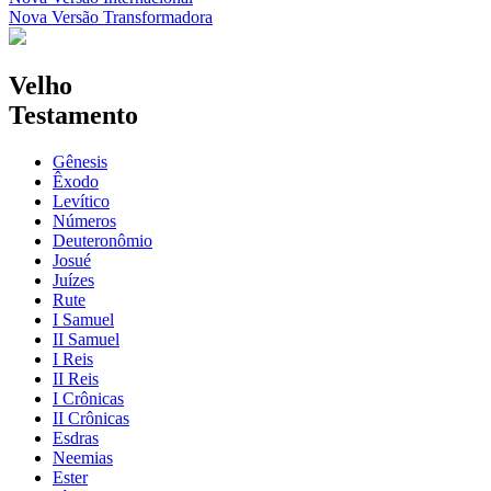
Nova Versão Transformadora
Velho
Testamento
Gênesis
Êxodo
Levítico
Números
Deuteronômio
Josué
Juízes
Rute
I Samuel
II Samuel
I Reis
II Reis
I Crônicas
II Crônicas
Esdras
Neemias
Ester