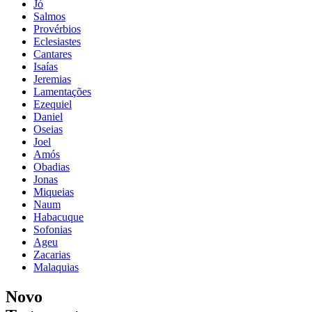
Jó
Salmos
Provérbios
Eclesiastes
Cantares
Isaías
Jeremias
Lamentações
Ezequiel
Daniel
Oseias
Joel
Amós
Obadias
Jonas
Miqueias
Naum
Habacuque
Sofonias
Ageu
Zacarias
Malaquias
Novo