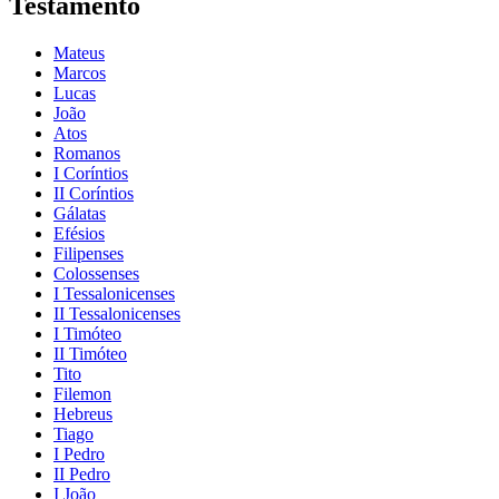
Testamento
Mateus
Marcos
Lucas
João
Atos
Romanos
I Coríntios
II Coríntios
Gálatas
Efésios
Filipenses
Colossenses
I Tessalonicenses
II Tessalonicenses
I Timóteo
II Timóteo
Tito
Filemon
Hebreus
Tiago
I Pedro
II Pedro
I João