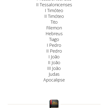
II Tessalonicenses
I Timóteo
II Timóteo
Tito
Filemon
Hebreus
Tiago
I Pedro
II Pedro
I João
II João
III João
Judas
Apocalipse