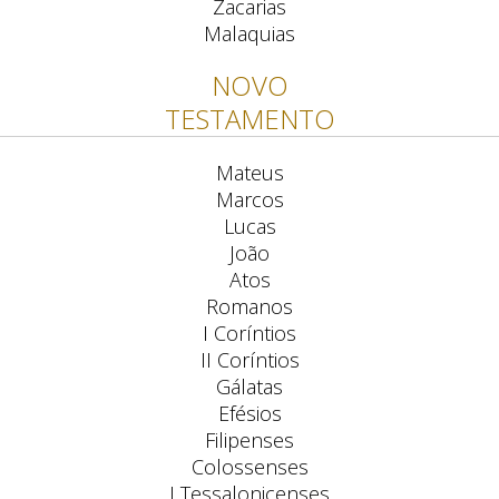
Zacarias
Malaquias
NOVO
TESTAMENTO
Mateus
Marcos
Lucas
João
Atos
Romanos
I Coríntios
II Coríntios
Gálatas
Efésios
Filipenses
Colossenses
I Tessalonicenses