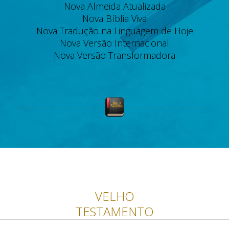
Nova Almeida Atualizada
Nova Bíblia Viva
Nova Tradução na Linguagem de Hoje
Nova Versão Internacional
Nova Versão Transformadora
VELHO
TESTAMENTO