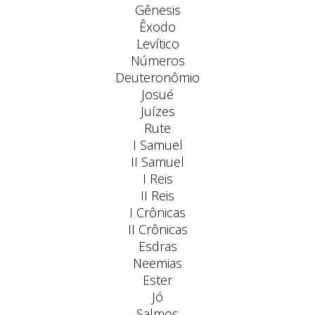
Gênesis
Êxodo
Levítico
Números
Deuteronômio
Josué
Juízes
Rute
I Samuel
II Samuel
I Reis
II Reis
I Crônicas
II Crônicas
Esdras
Neemias
Ester
Jó
Salmos