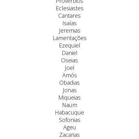
Provérbios
Eclesiastes
Cantares
Isaías
Jeremias
Lamentações
Ezequiel
Daniel
Oseias
Joel
Amós
Obadias
Jonas
Miqueias
Naum
Habacuque
Sofonias
Ageu
Zacarias