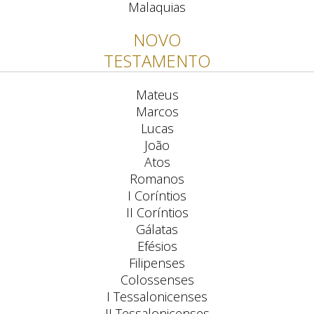
Malaquias
NOVO
TESTAMENTO
Mateus
Marcos
Lucas
João
Atos
Romanos
I Coríntios
II Coríntios
Gálatas
Efésios
Filipenses
Colossenses
I Tessalonicenses
II Tessalonicenses