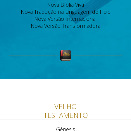
Nova Bíblia Viva
Nova Tradução na Linguagem de Hoje
Nova Versão Internacional
Nova Versão Transformadora
VELHO
TESTAMENTO
Gênesis