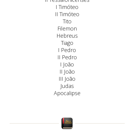
I Timóteo
II Timóteo
Tito
Filemon
Hebreus
Tiago
I Pedro
II Pedro
I João
II João
III João
Judas
Apocalipse