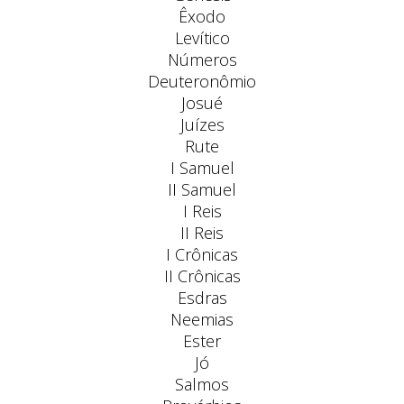
Êxodo
Levítico
Números
Deuteronômio
Josué
Juízes
Rute
I Samuel
II Samuel
I Reis
II Reis
I Crônicas
II Crônicas
Esdras
Neemias
Ester
Jó
Salmos