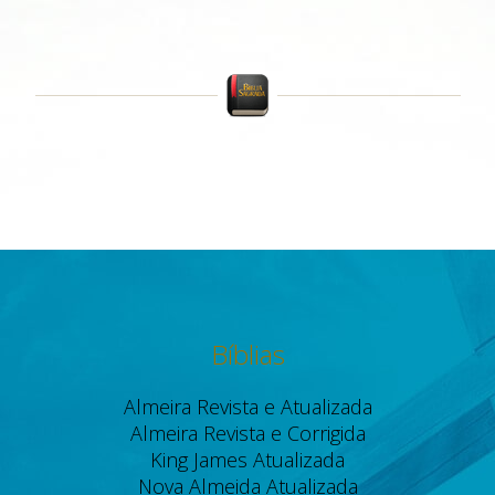
Bíblias
Almeira Revista e Atualizada
Almeira Revista e Corrigida
King James Atualizada
Nova Almeida Atualizada