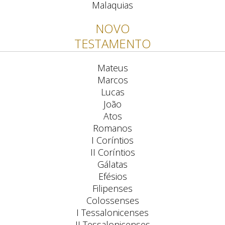
Malaquias
NOVO
TESTAMENTO
Mateus
Marcos
Lucas
João
Atos
Romanos
I Coríntios
II Coríntios
Gálatas
Efésios
Filipenses
Colossenses
I Tessalonicenses
II Tessalonicenses