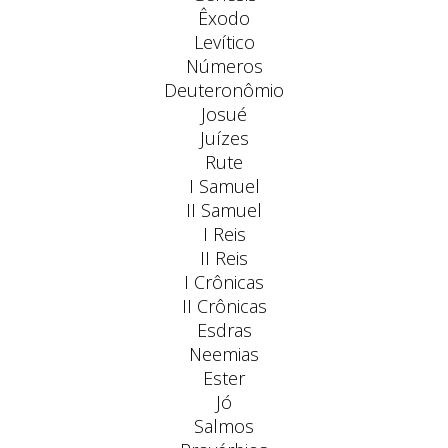
Êxodo
Levítico
Números
Deuteronômio
Josué
Juízes
Rute
I Samuel
II Samuel
I Reis
II Reis
I Crônicas
II Crônicas
Esdras
Neemias
Ester
Jó
Salmos