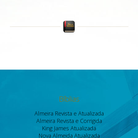
Bíblias
Almeira Revista e Atualizada
Almeira Revista e Corrigida
King James Atualizada
Nova Almeida Atualizada