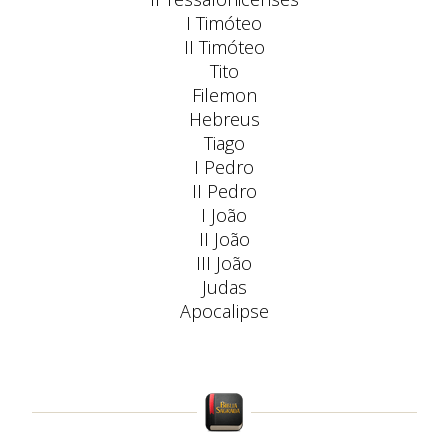
I Timóteo
II Timóteo
Tito
Filemon
Hebreus
Tiago
I Pedro
II Pedro
I João
II João
III João
Judas
Apocalipse