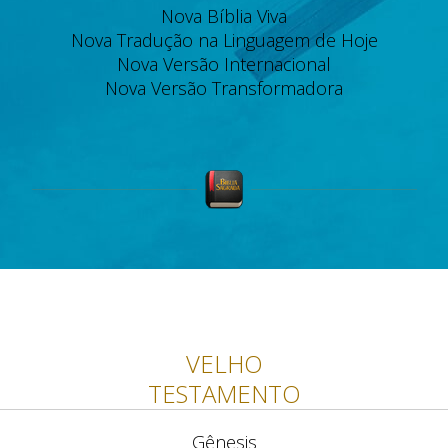
Nova Bíblia Viva
Nova Tradução na Linguagem de Hoje
Nova Versão Internacional
Nova Versão Transformadora
VELHO
TESTAMENTO
Gênesis