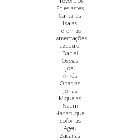
Provérbios
Eclesiastes
Cantares
Isaías
Jeremias
Lamentações
Ezequiel
Daniel
Oseias
Joel
Amós
Obadias
Jonas
Miqueias
Naum
Habacuque
Sofonias
Ageu
Zacarias