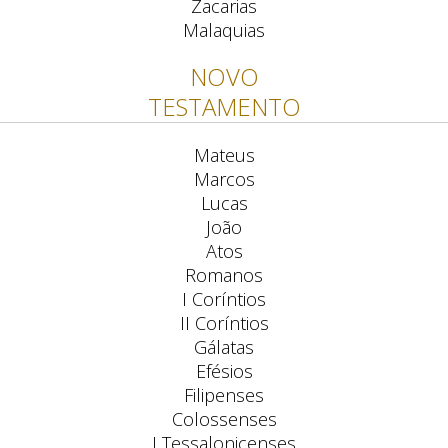
Zacarias
Malaquias
NOVO
TESTAMENTO
Mateus
Marcos
Lucas
João
Atos
Romanos
I Coríntios
II Coríntios
Gálatas
Efésios
Filipenses
Colossenses
I Tessalonicenses