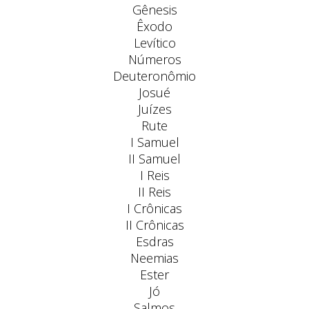
Gênesis
Êxodo
Levítico
Números
Deuteronômio
Josué
Juízes
Rute
I Samuel
II Samuel
I Reis
II Reis
I Crônicas
II Crônicas
Esdras
Neemias
Ester
Jó
Salmos