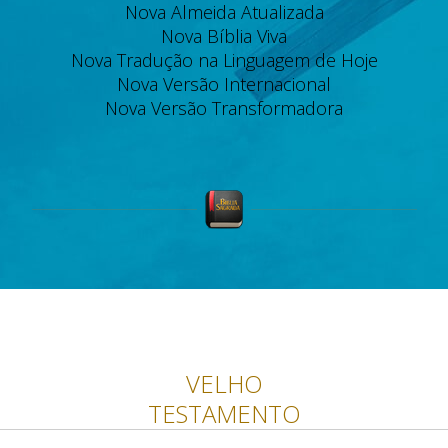
Nova Almeida Atualizada
Nova Bíblia Viva
Nova Tradução na Linguagem de Hoje
Nova Versão Internacional
Nova Versão Transformadora
VELHO
TESTAMENTO