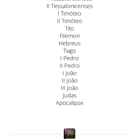
II Tessalonicenses
I Timóteo
II Timóteo
Tito
Filemon
Hebreus
Tiago
I Pedro
II Pedro
I João
II João
III João
Judas
Apocalipse