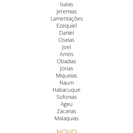
Isaías
Jeremias
Lamentações
Ezequiel
Daniel
Oseias
Joel
Amós
Obadias
Jonas
Miqueias
Naum
Habacuque
Sofonias
Ageu
Zacarias
Malaquias
NOVO