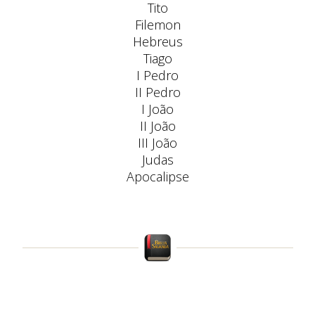
Tito
Filemon
Hebreus
Tiago
I Pedro
II Pedro
I João
II João
III João
Judas
Apocalipse