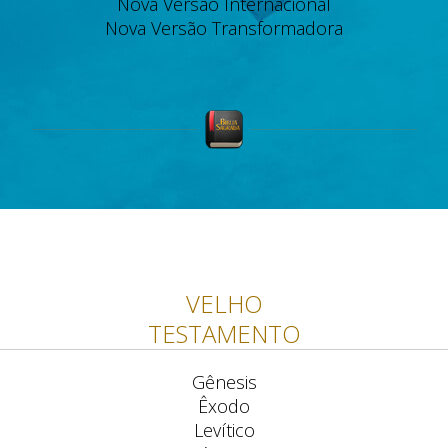
Nova Versão Internacional
Nova Versão Transformadora
VELHO
TESTAMENTO
Gênesis
Êxodo
Levítico