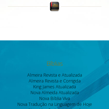
Bíblias
Almeira Revista e Atualizada
Almeira Revista e Corrigida
King James Atualizada
Nova Almeida Atualizada
Nova Bíblia Viva
Nova Tradução na Linguagem de Hoje