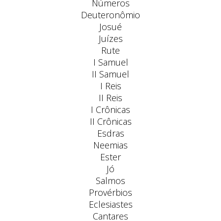
Números
Deuteronômio
Josué
Juízes
Rute
I Samuel
II Samuel
I Reis
II Reis
I Crônicas
II Crônicas
Esdras
Neemias
Ester
Jó
Salmos
Provérbios
Eclesiastes
Cantares