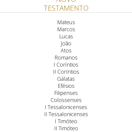
TESTAMENTO
Mateus
Marcos
Lucas
João
Atos
Romanos
I Coríntios
II Coríntios
Gálatas
Efésios
Filipenses
Colossenses
I Tessalonicenses
II Tessalonicenses
I Timóteo
II Timóteo