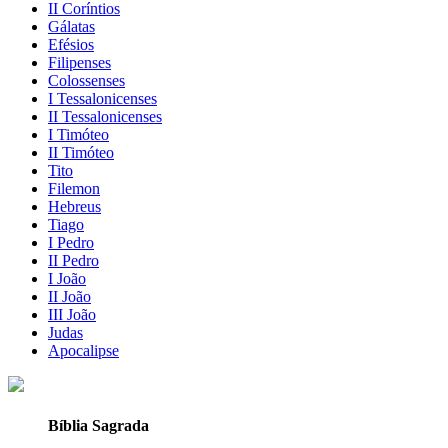
II Coríntios
Gálatas
Efésios
Filipenses
Colossenses
I Tessalonicenses
II Tessalonicenses
I Timóteo
II Timóteo
Tito
Filemon
Hebreus
Tiago
I Pedro
II Pedro
I João
II João
III João
Judas
Apocalipse
Bíblia Sagrada