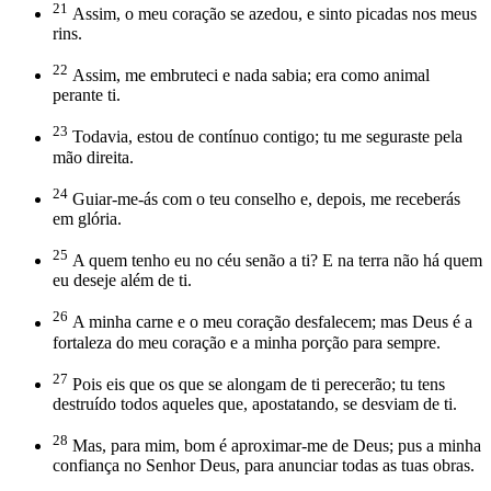
21
Assim, o meu coração se azedou, e sinto picadas nos meus
rins.
22
Assim, me embruteci e nada sabia; era como animal
perante ti.
23
Todavia, estou de contínuo contigo; tu me seguraste pela
mão direita.
24
Guiar-me-ás com o teu conselho e, depois, me receberás
em glória.
25
A quem tenho eu no céu senão a ti? E na terra não há quem
eu deseje além de ti.
26
A minha carne e o meu coração desfalecem; mas Deus é a
fortaleza do meu coração e a minha porção para sempre.
27
Pois eis que os que se alongam de ti perecerão; tu tens
destruído todos aqueles que, apostatando, se desviam de ti.
28
Mas, para mim, bom é aproximar-me de Deus; pus a minha
confiança no Senhor Deus, para anunciar todas as tuas obras.