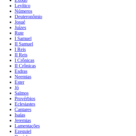
Êxodo
Levítico
Números
Deuteronômio
Josué
Juízes
Rute
I Samuel
II Samuel
I Reis
II Reis
I Crônicas
II Crônicas
Esdras
Neemias
Ester
Jó
Salmos
Provérbios
Eclesiastes
Cantares
Isaías
Jeremias
Lamentações
Ezequiel