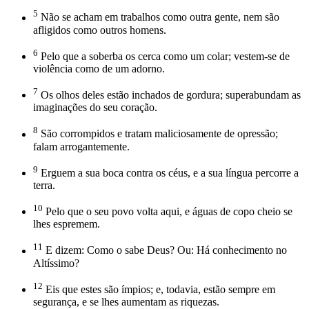
5
Não se acham em trabalhos como outra gente, nem são
afligidos como outros homens.
6
Pelo que a soberba os cerca como um colar; vestem-se de
violência como de um adorno.
7
Os olhos deles estão inchados de gordura; superabundam as
imaginações do seu coração.
8
São corrompidos e tratam maliciosamente de opressão;
falam arrogantemente.
9
Erguem a sua boca contra os céus, e a sua língua percorre a
terra.
10
Pelo que o seu povo volta aqui, e águas de copo cheio se
lhes espremem.
11
E dizem: Como o sabe Deus? Ou: Há conhecimento no
Altíssimo?
12
Eis que estes são ímpios; e, todavia, estão sempre em
segurança, e se lhes aumentam as riquezas.