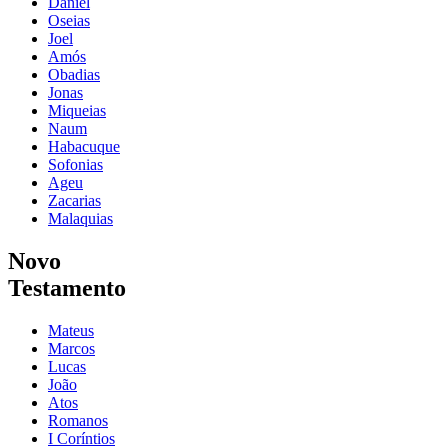
Daniel
Oseias
Joel
Amós
Obadias
Jonas
Miqueias
Naum
Habacuque
Sofonias
Ageu
Zacarias
Malaquias
Novo
Testamento
Mateus
Marcos
Lucas
João
Atos
Romanos
I Coríntios