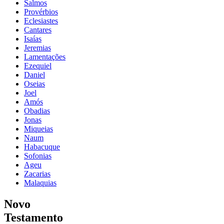
Salmos
Provérbios
Eclesiastes
Cantares
Isaías
Jeremias
Lamentações
Ezequiel
Daniel
Oseias
Joel
Amós
Obadias
Jonas
Miqueias
Naum
Habacuque
Sofonias
Ageu
Zacarias
Malaquias
Novo
Testamento