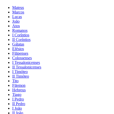
Mateus
Marcos
Lucas
João
Atos
Romanos
I Coríntios
II Coríntios
Gálatas
Efésios
Filipenses
Colossenses
I Tessalonicenses
II Tessalonicenses
I Timóteo
II Timóteo
Tito
Filemon
Hebreus
Tiago
I Pedro
II Pedro
I João
II João