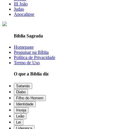
III João
Judas
Apocalipse
Bíblia Sagrada
Homepage
Pesquisar na Bíblia
Política de Privacidade
Termo de Uso
O que a Bíblia diz
Satanás
Diabo
Filho do Homem
Identidade
Inveja
Leão
Lei
Liderança