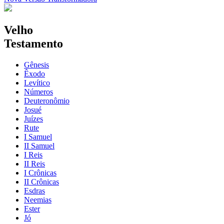
Velho
Testamento
Gênesis
Êxodo
Levítico
Números
Deuteronômio
Josué
Juízes
Rute
I Samuel
II Samuel
I Reis
II Reis
I Crônicas
II Crônicas
Esdras
Neemias
Ester
Jó