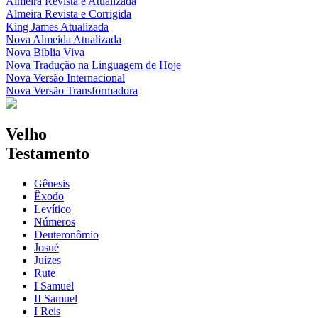
Almeira Revista e Atualizada
Almeira Revista e Corrigida
King James Atualizada
Nova Almeida Atualizada
Nova Bíblia Viva
Nova Tradução na Linguagem de Hoje
Nova Versão Internacional
Nova Versão Transformadora
Velho
Testamento
Gênesis
Êxodo
Levítico
Números
Deuteronômio
Josué
Juízes
Rute
I Samuel
II Samuel
I Reis