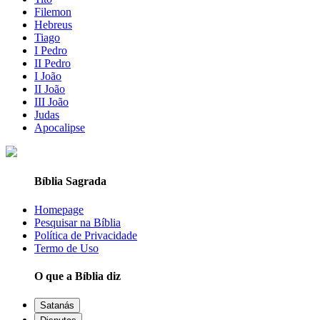
Filemon
Hebreus
Tiago
I Pedro
II Pedro
I João
II João
III João
Judas
Apocalipse
Bíblia Sagrada
Homepage
Pesquisar na Bíblia
Política de Privacidade
Termo de Uso
O que a Bíblia diz
Satanás