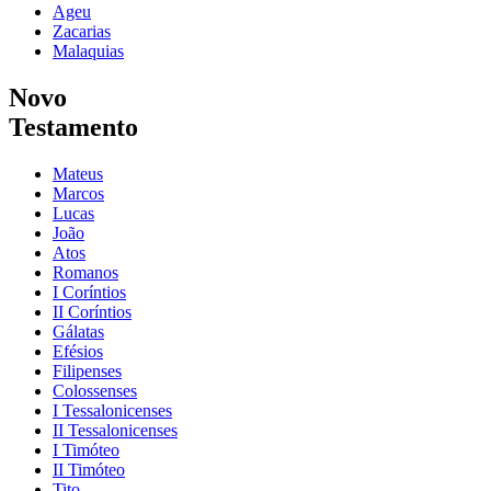
Ageu
Zacarias
Malaquias
Novo
Testamento
Mateus
Marcos
Lucas
João
Atos
Romanos
I Coríntios
II Coríntios
Gálatas
Efésios
Filipenses
Colossenses
I Tessalonicenses
II Tessalonicenses
I Timóteo
II Timóteo
Tito