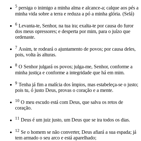
5
persiga o inimigo a minha alma e alcance-a; calque aos pés a
minha vida sobre a terra e reduza a pó a minha glória. (Selá)
6
Levanta-te, Senhor, na tua ira; exalta-te por causa do furor
dos meus opressores; e desperta por mim, para o juízo que
ordenaste.
7
Assim, te rodeará o ajuntamento de povos; por causa deles,
pois, volta às alturas.
8
O Senhor julgará os povos; julga-me, Senhor, conforme a
minha justiça e conforme a integridade que há em mim.
9
Tenha já fim a malícia dos ímpios, mas estabeleça-se o justo;
pois tu, ó justo Deus, provas o coração e a mente.
10
O meu escudo está com Deus, que salva os retos de
coração.
11
Deus é um juiz justo, um Deus que se ira todos os dias.
12
Se o homem se não converter, Deus afiará a sua espada; já
tem armado o seu arco e está aparelhado;