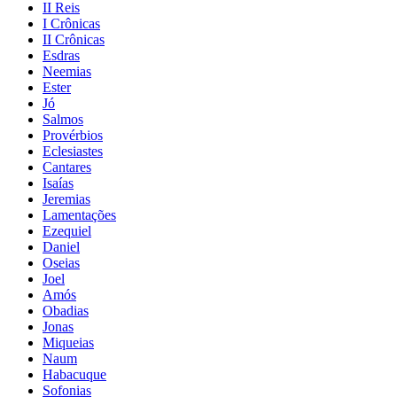
II Reis
I Crônicas
II Crônicas
Esdras
Neemias
Ester
Jó
Salmos
Provérbios
Eclesiastes
Cantares
Isaías
Jeremias
Lamentações
Ezequiel
Daniel
Oseias
Joel
Amós
Obadias
Jonas
Miqueias
Naum
Habacuque
Sofonias