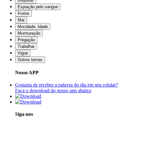
Disputas
Expiação pelo sangue
Frutos
Mar
Mocidade, Idade
Murmuração
Pregação
Trabalhar
Vigiar
Outros temas
Nosso APP
Gostaria de receber a palavra do dia em seu celular?
Faça o download do nosso app abaixo
Siga-nos