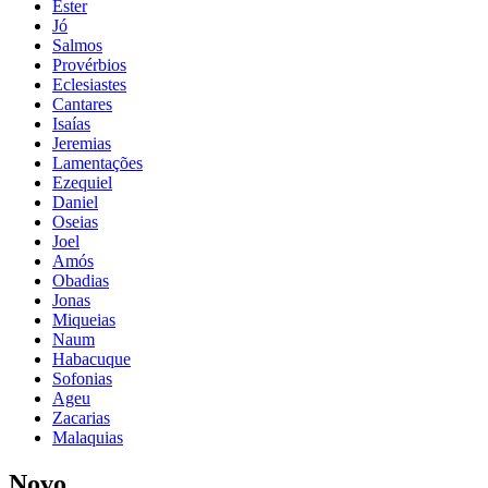
Ester
Jó
Salmos
Provérbios
Eclesiastes
Cantares
Isaías
Jeremias
Lamentações
Ezequiel
Daniel
Oseias
Joel
Amós
Obadias
Jonas
Miqueias
Naum
Habacuque
Sofonias
Ageu
Zacarias
Malaquias
Novo