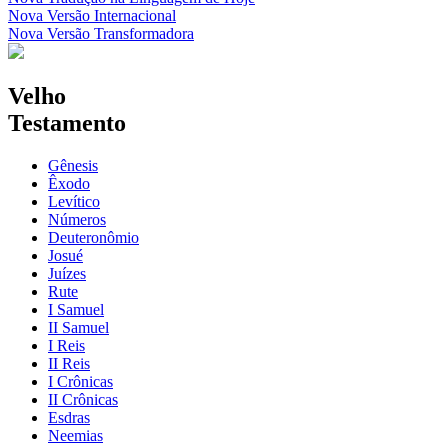
Nova Versão Internacional
Nova Versão Transformadora
Velho
Testamento
Gênesis
Êxodo
Levítico
Números
Deuteronômio
Josué
Juízes
Rute
I Samuel
II Samuel
I Reis
II Reis
I Crônicas
II Crônicas
Esdras
Neemias