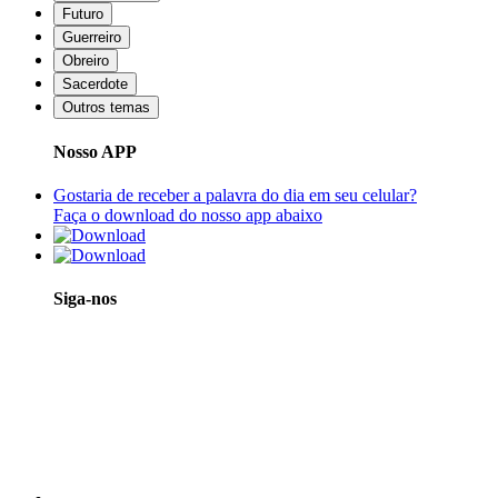
Futuro
Guerreiro
Obreiro
Sacerdote
Outros temas
Nosso APP
Gostaria de receber a palavra do dia em seu celular?
Faça o download do nosso app abaixo
Siga-nos