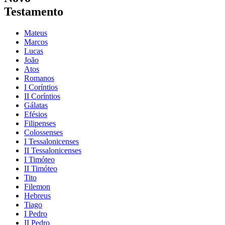
Testamento
Mateus
Marcos
Lucas
João
Atos
Romanos
I Coríntios
II Coríntios
Gálatas
Efésios
Filipenses
Colossenses
I Tessalonicenses
II Tessalonicenses
I Timóteo
II Timóteo
Tito
Filemon
Hebreus
Tiago
I Pedro
II Pedro