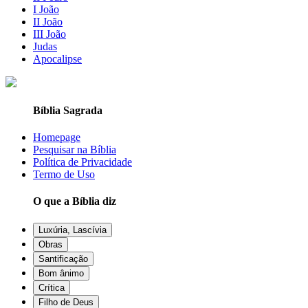
I João
II João
III João
Judas
Apocalipse
Bíblia Sagrada
Homepage
Pesquisar na Bíblia
Política de Privacidade
Termo de Uso
O que a Bíblia diz
Luxúria, Lascívia
Obras
Santificação
Bom ânimo
Crítica
Filho de Deus