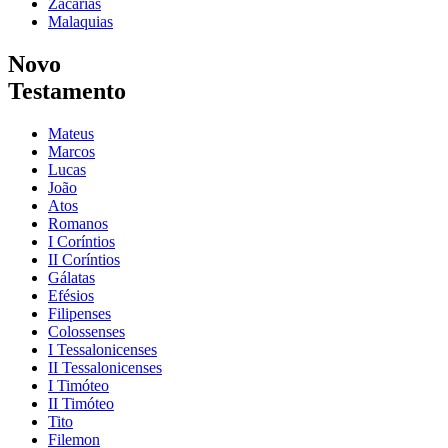
Zacarias
Malaquias
Novo
Testamento
Mateus
Marcos
Lucas
João
Atos
Romanos
I Coríntios
II Coríntios
Gálatas
Efésios
Filipenses
Colossenses
I Tessalonicenses
II Tessalonicenses
I Timóteo
II Timóteo
Tito
Filemon