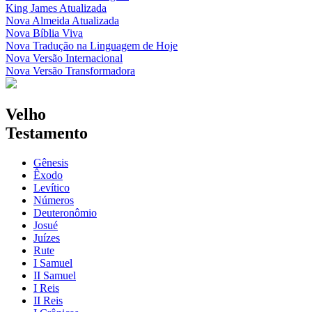
King James Atualizada
Nova Almeida Atualizada
Nova Bíblia Viva
Nova Tradução na Linguagem de Hoje
Nova Versão Internacional
Nova Versão Transformadora
Velho
Testamento
Gênesis
Êxodo
Levítico
Números
Deuteronômio
Josué
Juízes
Rute
I Samuel
II Samuel
I Reis
II Reis