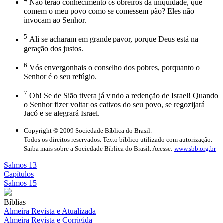
Não terão conhecimento os obreiros da iniquidade, que
comem o meu povo como se comessem pão? Eles não
invocam ao Senhor.
5
Ali se acharam em grande pavor, porque Deus está na
geração dos justos.
6
Vós envergonhais o conselho dos pobres, porquanto o
Senhor é o seu refúgio.
7
Oh! Se de Sião tivera já vindo a redenção de Israel! Quando
o Senhor fizer voltar os cativos do seu povo, se regozijará
Jacó e se alegrará Israel.
Copyright © 2009 Sociedade Bíblica do Brasil.
Todos os direitos reservados. Texto bíblico utilizado com autorização.
Saiba mais sobre a Sociedade Bíblica do Brasil. Acesse:
www.sbb.org.br
Salmos 13
Capítulos
Salmos 15
Bíblias
Almeira Revista e Atualizada
Almeira Revista e Corrigida