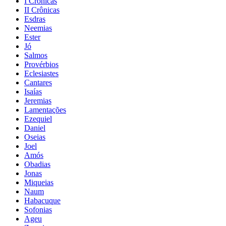
I Crônicas
II Crônicas
Esdras
Neemias
Ester
Jó
Salmos
Provérbios
Eclesiastes
Cantares
Isaías
Jeremias
Lamentações
Ezequiel
Daniel
Oseias
Joel
Amós
Obadias
Jonas
Miqueias
Naum
Habacuque
Sofonias
Ageu