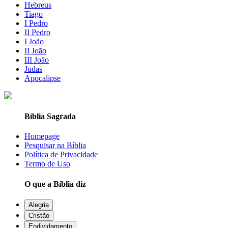
Hebreus
Tiago
I Pedro
II Pedro
I João
II João
III João
Judas
Apocalipse
Bíblia Sagrada
Homepage
Pesquisar na Bíblia
Política de Privacidade
Termo de Uso
O que a Bíblia diz
Alegria
Cristão
Endividamento