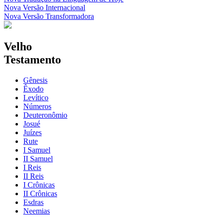
Nova Versão Internacional
Nova Versão Transformadora
Velho
Testamento
Gênesis
Êxodo
Levítico
Números
Deuteronômio
Josué
Juízes
Rute
I Samuel
II Samuel
I Reis
II Reis
I Crônicas
II Crônicas
Esdras
Neemias