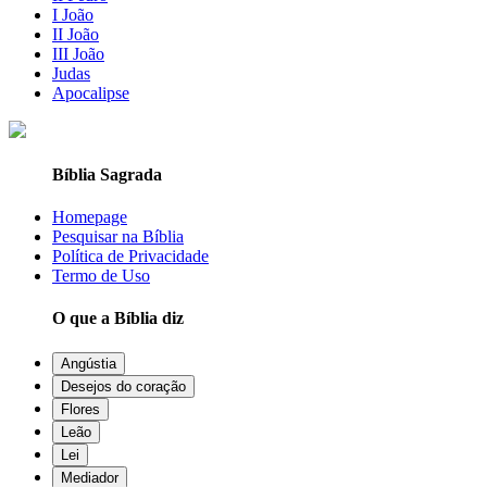
I João
II João
III João
Judas
Apocalipse
Bíblia Sagrada
Homepage
Pesquisar na Bíblia
Política de Privacidade
Termo de Uso
O que a Bíblia diz
Angústia
Desejos do coração
Flores
Leão
Lei
Mediador