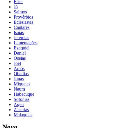
Ester
Jó
Salmos
Provérbios
Eclesiastes
Cantares
Isaías
Jeremias
Lamentações
Ezequiel
Daniel
Oseias
Joel
Amós
Obadias
Jonas
Miqueias
Naum
Habacuque
Sofonias
Ageu
Zacarias
Malaquias
Novo