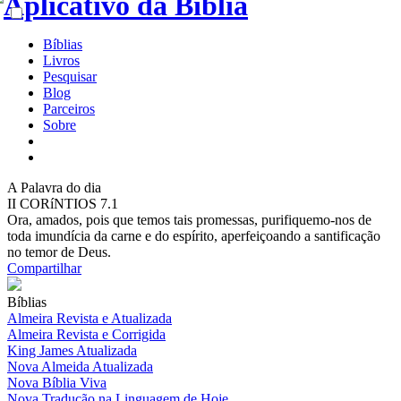
Bíblias
Livros
Pesquisar
Blog
Parceiros
Sobre
A
Palavra do dia
II CORíNTIOS 7.1
Ora, amados, pois que temos tais promessas, purifiquemo-nos de
toda imundícia da carne e do espírito, aperfeiçoando a santificação
no temor de Deus.
Compartilhar
Bíblias
Almeira Revista e Atualizada
Almeira Revista e Corrigida
King James Atualizada
Nova Almeida Atualizada
Nova Bíblia Viva
Nova Tradução na Linguagem de Hoje