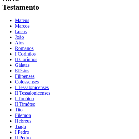
Testamento
Mateus
Marcos
Lucas
João
Atos
Romanos
I Coríntios
II Coríntios
Gálatas
Efésios
Filipenses
Colossenses
I Tessalonicenses
II Tessalonicenses
I Timóteo
II Timóteo
Tito
Filemon
Hebreus
Tiago
I Pedro
II Pedro