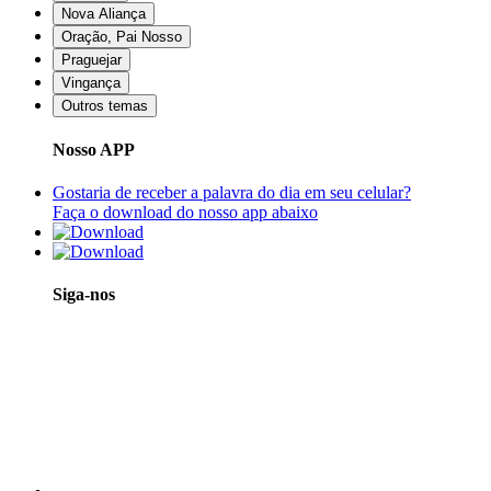
Nova Aliança
Oração, Pai Nosso
Praguejar
Vingança
Outros temas
Nosso APP
Gostaria de receber a palavra do dia em seu celular?
Faça o download do nosso app abaixo
Siga-nos