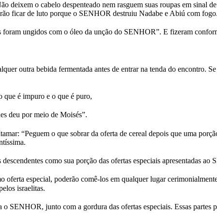
“Não deixem o cabelo despenteado nem rasguem suas roupas em sinal de 
oderão ficar de luto porque o SENHOR destruiu Nadabe e Abiú com fogo
ois foram ungidos com o óleo da unção do SENHOR”. E fizeram confor
quer outra bebida fermentada antes de entrar na tenda do encontro. Se 
o que é impuro e o que é puro,
hes deu por meio de Moisés”.
e Itamar: “Peguem o que sobrar da oferta de cereal depois que uma por
ntíssima.
 descendentes como sua porção das ofertas especiais apresentadas ao
 oferta especial, poderão comê-los em qualquer lugar cerimonialmente 
los israelitas.
a o SENHOR, junto com a gordura das ofertas especiais. Essas partes p