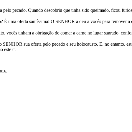
pelo pecado. Quando descobriu que tinha sido queimado, ficou furioso c
o? É uma oferta santíssima! O SENHOR a deu a vocês para remover a c
o, vocês tinham a obrigação de comer a carne no lugar sagrado, confo
o SENHOR sua oferta pelo pecado e seu holocausto. E, no entanto, es
o este?”.
2016.