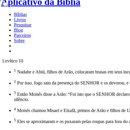
Bíblias
Livros
Pesquisar
Blog
Parceiros
Sobre
Levítico 10
1
Nadabe e Abiú, filhos de Arão, colocaram brasas em seus inc
2
Por isso, fogo saiu da presença do SENHOR e os devorou, 
3
Então Moisés disse a Arão: “Foi isto que o SENHOR declarou:
silêncio.
4
Moisés chamou Misael e Elzafã, primos de Arão e filhos de Uz
5
Eles se aproximaram e os puxaram pelas roupas para fora d