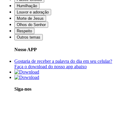
Humilhação
Louvor e adoração
Morte de Jesus
Olhos do Senhor
Respeito
Outros temas
Nosso APP
Gostaria de receber a palavra do dia em seu celular?
Faça o download do nosso app abaixo
Siga-nos