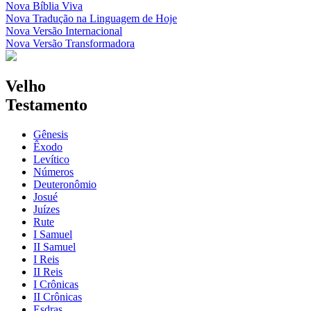
Nova Bíblia Viva
Nova Tradução na Linguagem de Hoje
Nova Versão Internacional
Nova Versão Transformadora
Velho
Testamento
Gênesis
Êxodo
Levítico
Números
Deuteronômio
Josué
Juízes
Rute
I Samuel
II Samuel
I Reis
II Reis
I Crônicas
II Crônicas
Esdras