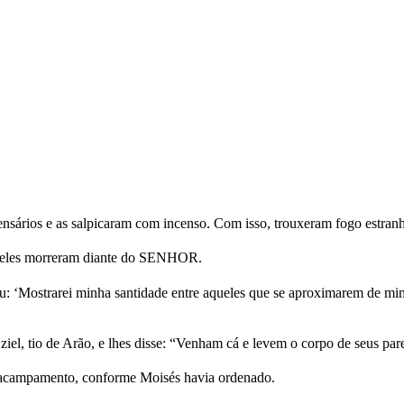
ensários e as salpicaram com incenso. Com isso, trouxeram fogo estra
e eles morreram diante do SENHOR.
 ‘Mostrarei minha santidade entre aqueles que se aproximarem de mim.
iel, tio de Arão, e lhes disse: “Venham cá e levem o corpo de seus par
o acampamento, conforme Moisés havia ordenado.