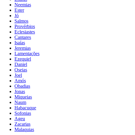
Neemias
Ester
Jó
Salmos
Provérbios
Eclesiastes
Cantares
Isaías
Jeremias
Lamentações
Ezequiel
Daniel
Oseias
Joel
Amós
Obadias
Jonas
Miqueias
Naum
Habacuque
Sofonias
Ageu
Zacarias
Malaquias