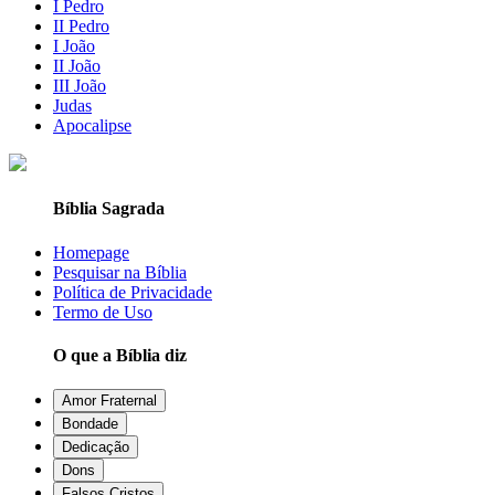
I Pedro
II Pedro
I João
II João
III João
Judas
Apocalipse
Bíblia Sagrada
Homepage
Pesquisar na Bíblia
Política de Privacidade
Termo de Uso
O que a Bíblia diz
Amor Fraternal
Bondade
Dedicação
Dons
Falsos Cristos