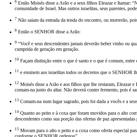
6
Então Moisés disse a Arão e a seus filhos Eleazar e Itamar: 
comunidade de Israel. Mas outros israelitas, seus parentes, p
7
Não saiam da entrada da tenda do encontro, ou morrerão, p
8
Então o SENHOR disse a Arão:
9
“Você e seus descendentes jamais deverão beber vinho ou qual
cumprida de geração em geração.
10
Façam distinção entre o que é santo e o que é comum, entre 
11
e ensinem aos israelitas todos os decretos que o SENHOR l
12
Moisés disse a Arão e aos filhos que lhe restaram, Eleazar 
comam-na junto do altar. Não deverá conter fermento, pois é sa
13
Comam-na num lugar sagrado, pois foi dada a vocês e a seus
14
Quanto ao peito e à coxa que foram movidos para o alto como
descendentes como sua porção das ofertas de paz apresentadas pe
15
Movam para o alto o peito e a coxa como oferta especial par
conforme o SENHOR ordenou”.