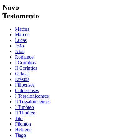
Novo
Testamento
Mateus
Marcos
Lucas
João
Atos
Romanos
I Coríntios
II Coríntios
Gálatas
Efésios
Filipenses
Colossenses
I Tessalonicenses
II Tessalonicenses
I Timóteo
II Timóteo
Tito
Filemon
Hebreus
Tiago