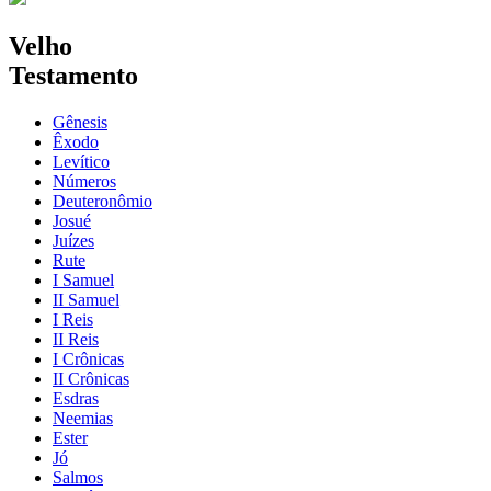
Velho
Testamento
Gênesis
Êxodo
Levítico
Números
Deuteronômio
Josué
Juízes
Rute
I Samuel
II Samuel
I Reis
II Reis
I Crônicas
II Crônicas
Esdras
Neemias
Ester
Jó
Salmos