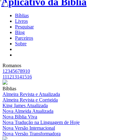
Bíblias
Livros
Pesquisar
Blog
Parceiros
Sobre
Romanos
1
2
3
4
5
6
7
8
9
10
11
12
13
14
15
16
Bíblias
Almeira Revista e Atualizada
Almeira Revista e Corrigida
King James Atualizada
Nova Almeida Atualizada
Nova Bíblia Viva
Nova Tradução na Linguagem de Hoje
Nova Versão Internacional
Nova Versão Transformadora