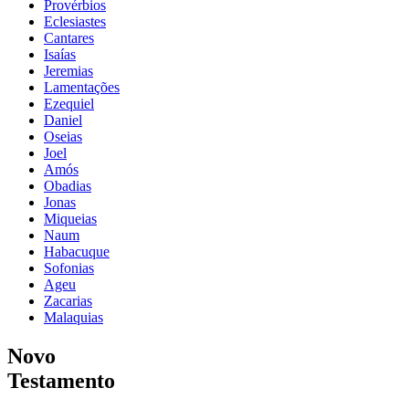
Provérbios
Eclesiastes
Cantares
Isaías
Jeremias
Lamentações
Ezequiel
Daniel
Oseias
Joel
Amós
Obadias
Jonas
Miqueias
Naum
Habacuque
Sofonias
Ageu
Zacarias
Malaquias
Novo
Testamento