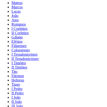
Mateus
Marcos
Lucas
João
Atos
Romanos
I Coríntios
II Coríntios
Gálatas
Efésios
Filipenses
Colossenses
I Tessalonicenses
II Tessalonicenses
I Timóteo
II Timóteo
Tito
Filemon
Hebreus
Tiago
I Pedro
II Pedro
I João
II João
III João