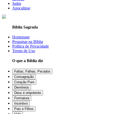
Judas
Apocalipse
Bíblia Sagrada
Homepage
Pesquisar na Bíblia
Política de Privacidade
Termo de Uso
O que a Bíblia diz
Faltas, Falhas, Pecados
Consagração
Coração Puro
Demônios
Deus é onipotente
Formatura
Incentivo
Pais e Filhos