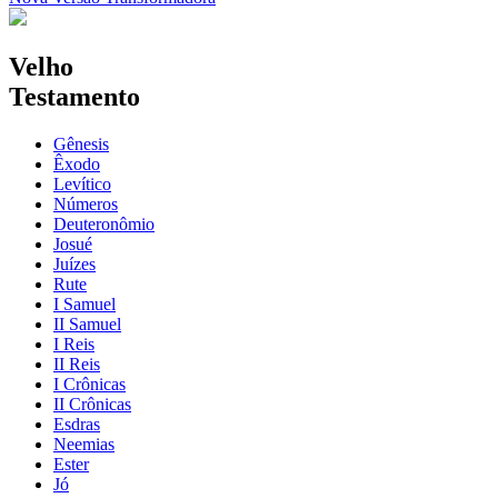
Velho
Testamento
Gênesis
Êxodo
Levítico
Números
Deuteronômio
Josué
Juízes
Rute
I Samuel
II Samuel
I Reis
II Reis
I Crônicas
II Crônicas
Esdras
Neemias
Ester
Jó