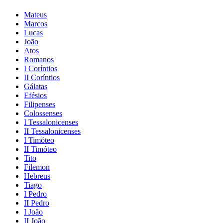
Mateus
Marcos
Lucas
João
Atos
Romanos
I Coríntios
II Coríntios
Gálatas
Efésios
Filipenses
Colossenses
I Tessalonicenses
II Tessalonicenses
I Timóteo
II Timóteo
Tito
Filemon
Hebreus
Tiago
I Pedro
II Pedro
I João
II João