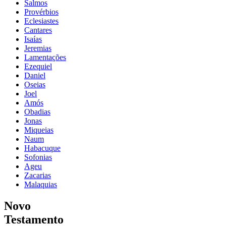
Salmos
Provérbios
Eclesiastes
Cantares
Isaías
Jeremias
Lamentações
Ezequiel
Daniel
Oseias
Joel
Amós
Obadias
Jonas
Miqueias
Naum
Habacuque
Sofonias
Ageu
Zacarias
Malaquias
Novo
Testamento