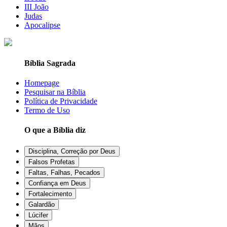
III João
Judas
Apocalipse
Bíblia Sagrada
Homepage
Pesquisar na Bíblia
Política de Privacidade
Termo de Uso
O que a Bíblia diz
Disciplina, Correção por Deus
Falsos Profetas
Faltas, Falhas, Pecados
Confiança em Deus
Fortalecimento
Galardão
Lúcifer
Mãos