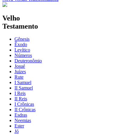
Velho
Testamento
Gênesis
Êxodo
Levítico
Números
Deuteronômio
Josué
Juízes
Rute
I Samuel
II Samuel
I Reis
II Reis
I Crônicas
II Crônicas
Esdras
Neemias
Ester
Jó