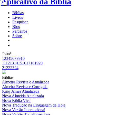
Bíblias
Livros
Pesquisar
Blog
Parceiros
Sobre
Josué
1
2
3
4
5
6
7
8
9
10
11
12
13
14
15
16
17
18
19
20
21
22
23
24
Bíblias
Almeira Revista e Atualizada
Almeira Revista e Corrigida
King James Atualizada
Nova Almeida Atualizada
Nova Bíblia Viva
Nova Tradução na Linguagem de Hoje
Nova Versão Internacional
Nova Versão Transformadora