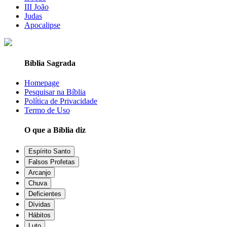
III João
Judas
Apocalipse
Bíblia Sagrada
Homepage
Pesquisar na Bíblia
Política de Privacidade
Termo de Uso
O que a Bíblia diz
Espírito Santo
Falsos Profetas
Arcanjo
Chuva
Deficientes
Dívidas
Hábitos
Luto