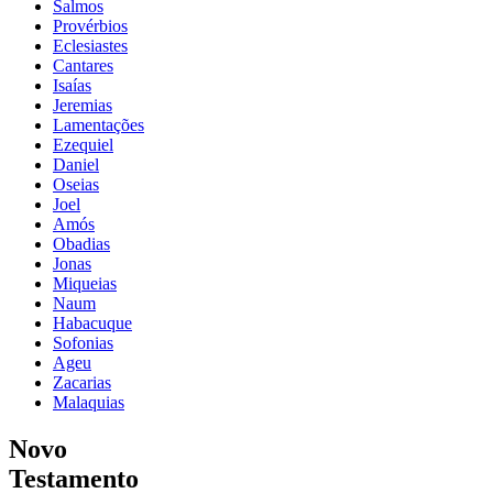
Salmos
Provérbios
Eclesiastes
Cantares
Isaías
Jeremias
Lamentações
Ezequiel
Daniel
Oseias
Joel
Amós
Obadias
Jonas
Miqueias
Naum
Habacuque
Sofonias
Ageu
Zacarias
Malaquias
Novo
Testamento