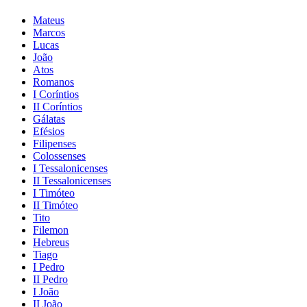
Mateus
Marcos
Lucas
João
Atos
Romanos
I Coríntios
II Coríntios
Gálatas
Efésios
Filipenses
Colossenses
I Tessalonicenses
II Tessalonicenses
I Timóteo
II Timóteo
Tito
Filemon
Hebreus
Tiago
I Pedro
II Pedro
I João
II João