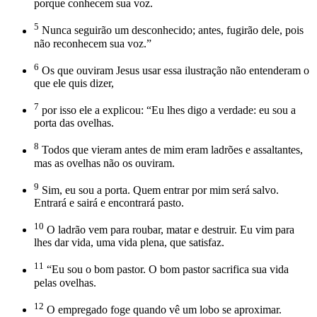
porque conhecem sua voz.
5
Nunca seguirão um desconhecido; antes, fugirão dele, pois
não reconhecem sua voz.”
6
Os que ouviram Jesus usar essa ilustração não entenderam o
que ele quis dizer,
7
por isso ele a explicou: “Eu lhes digo a verdade: eu sou a
porta das ovelhas.
8
Todos que vieram antes de mim eram ladrões e assaltantes,
mas as ovelhas não os ouviram.
9
Sim, eu sou a porta. Quem entrar por mim será salvo.
Entrará e sairá e encontrará pasto.
10
O ladrão vem para roubar, matar e destruir. Eu vim para
lhes dar vida, uma vida plena, que satisfaz.
11
“Eu sou o bom pastor. O bom pastor sacrifica sua vida
pelas ovelhas.
12
O empregado foge quando vê um lobo se aproximar.