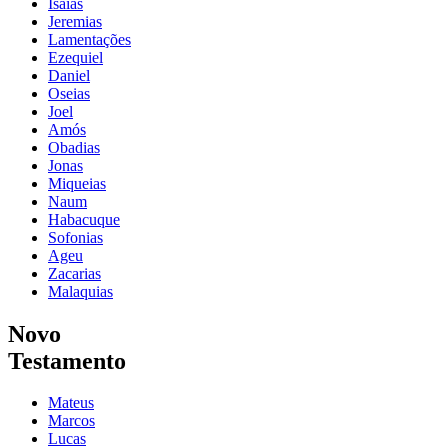
Isaías
Jeremias
Lamentações
Ezequiel
Daniel
Oseias
Joel
Amós
Obadias
Jonas
Miqueias
Naum
Habacuque
Sofonias
Ageu
Zacarias
Malaquias
Novo
Testamento
Mateus
Marcos
Lucas