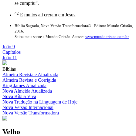
se cumpriu”.
42
E muitos ali creram em Jesus.
Bíblia Sagrada, Nova Versão Transformadora© - Editora Mundo Cristão,
2016.
Saiba mais sobre a Mundo Cristão. Acesse:
www.mundocristao.com.br
João 9
Capítulos
João 11
Bíblias
Almeira Revista e Atualizada
Almeira Revista e Corrigida
King James Atualizada
Nova Almeida Atualizada
Nova Bíblia Viva
Nova Tradução na Linguagem de Hoje
Nova Versão Internacional
Nova Versão Transformadora
Velho