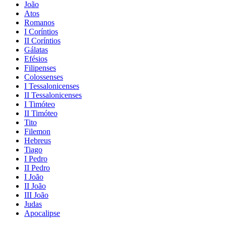
João
Atos
Romanos
I Coríntios
II Coríntios
Gálatas
Efésios
Filipenses
Colossenses
I Tessalonicenses
II Tessalonicenses
I Timóteo
II Timóteo
Tito
Filemon
Hebreus
Tiago
I Pedro
II Pedro
I João
II João
III João
Judas
Apocalipse