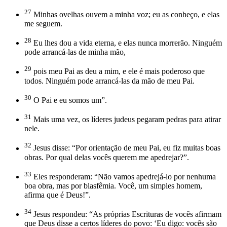
27
Minhas ovelhas ouvem a minha voz; eu as conheço, e elas
me seguem.
28
Eu lhes dou a vida eterna, e elas nunca morrerão. Ninguém
pode arrancá-las de minha mão,
29
pois meu Pai as deu a mim, e ele é mais poderoso que
todos. Ninguém pode arrancá-las da mão de meu Pai.
30
O Pai e eu somos um”.
31
Mais uma vez, os líderes judeus pegaram pedras para atirar
nele.
32
Jesus disse: “Por orientação de meu Pai, eu fiz muitas boas
obras. Por qual delas vocês querem me apedrejar?”.
33
Eles responderam: “Não vamos apedrejá-lo por nenhuma
boa obra, mas por blasfêmia. Você, um simples homem,
afirma que é Deus!”.
34
Jesus respondeu: “As próprias Escrituras de vocês afirmam
que Deus disse a certos líderes do povo: ‘Eu digo: vocês são