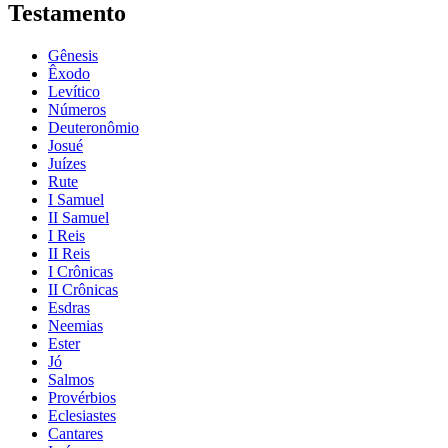
Testamento
Gênesis
Êxodo
Levítico
Números
Deuteronômio
Josué
Juízes
Rute
I Samuel
II Samuel
I Reis
II Reis
I Crônicas
II Crônicas
Esdras
Neemias
Ester
Jó
Salmos
Provérbios
Eclesiastes
Cantares