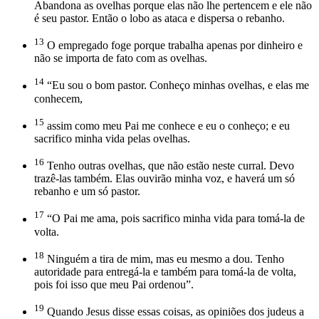
Abandona as ovelhas porque elas não lhe pertencem e ele não
é seu pastor. Então o lobo as ataca e dispersa o rebanho.
13
O empregado foge porque trabalha apenas por dinheiro e
não se importa de fato com as ovelhas.
14
“Eu sou o bom pastor. Conheço minhas ovelhas, e elas me
conhecem,
15
assim como meu Pai me conhece e eu o conheço; e eu
sacrifico minha vida pelas ovelhas.
16
Tenho outras ovelhas, que não estão neste curral. Devo
trazê-las também. Elas ouvirão minha voz, e haverá um só
rebanho e um só pastor.
17
“O Pai me ama, pois sacrifico minha vida para tomá-la de
volta.
18
Ninguém a tira de mim, mas eu mesmo a dou. Tenho
autoridade para entregá-la e também para tomá-la de volta,
pois foi isso que meu Pai ordenou”.
19
Quando Jesus disse essas coisas, as opiniões dos judeus a