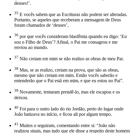
deuses!’.
35
E vocês sabem que as Escrituras não podem ser alteradas.
Portanto, se aqueles que receberam a mensagem de Deus
foram chamados de ‘deuses’,
36
por que vocês consideram blasfêmia quando eu digo: ‘Eu
sou o Filho de Deus’? Afinal, o Pai me consagrou e me
enviou ao mundo.
37
Não creiam em mim se não realizo as obras de meu Pai.
38
Mas, se as realizo, creiam na prova, que são as obras,
mesmo que não creiam em mim. Então vocês saberão e
entenderão que o Pai está em mim, e que eu estou no Pai”.
39
Novamente, tentaram prendê-lo, mas ele escapou e os
deixou.
40
Foi para o outro lado do rio Jordão, perto do lugar onde
João batizava no início, e ficou ali por algum tempo.
41
Muitos o seguiram, comentando entre si: “João não
realizou sinais, mas tudo que ele disse a respeito deste homem