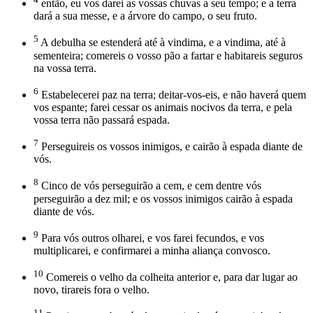
então, eu vos darei as vossas chuvas a seu tempo; e a terra
dará a sua messe, e a árvore do campo, o seu fruto.
5
A debulha se estenderá até à vindima, e a vindima, até à
sementeira; comereis o vosso pão a fartar e habitareis seguros
na vossa terra.
6
Estabelecerei paz na terra; deitar-vos-eis, e não haverá quem
vos espante; farei cessar os animais nocivos da terra, e pela
vossa terra não passará espada.
7
Perseguireis os vossos inimigos, e cairão à espada diante de
vós.
8
Cinco de vós perseguirão a cem, e cem dentre vós
perseguirão a dez mil; e os vossos inimigos cairão à espada
diante de vós.
9
Para vós outros olharei, e vos farei fecundos, e vos
multiplicarei, e confirmarei a minha aliança convosco.
10
Comereis o velho da colheita anterior e, para dar lugar ao
novo, tirareis fora o velho.
11