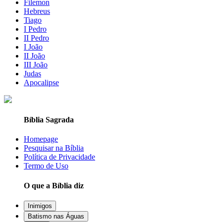
Filemon
Hebreus
Tiago
I Pedro
II Pedro
I João
II João
III João
Judas
Apocalipse
Bíblia Sagrada
Homepage
Pesquisar na Bíblia
Política de Privacidade
Termo de Uso
O que a Bíblia diz
Inimigos
Batismo nas Águas