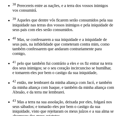
38
Perecereis entre as nações, e a terra dos vossos inimigos
vos consumirá.
39
Aqueles que dentre vós ficarem serão consumidos pela sua
iniquidade nas terras dos vossos inimigos e pela iniquidade de
seus pais com eles serão consumidos.
40
Mas, se confessarem a sua iniquidade e a iniquidade de
seus pais, na infidelidade que cometeram contra mim, como
também confessarem que andaram contrariamente para
comigo,
41
pelo que também fui contrário a eles e os fiz entrar na terra
dos seus inimigos; se o seu coração incircunciso se humilhar,
e tomarem eles por bem o castigo da sua iniquidade,
42
então, me lembrarei da minha aliança com Jacó, e também
da minha aliança com Isaque, e também da minha aliança com
Abraão, e da terra me lembrarei.
43
Mas a terra na sua assolação, deixada por eles, folgará nos
seus sábados; e tomarão eles por bem o castigo da sua
iniquidade, visto que rejeitaram os meus juízos e a sua alma se
aborreceu dos meus estatutos.