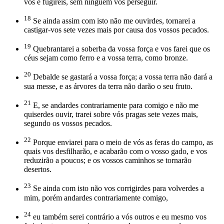
vós e fugireis, sem ninguém vos perseguir.
18
Se ainda assim com isto não me ouvirdes, tornarei a
castigar-vos sete vezes mais por causa dos vossos pecados.
19
Quebrantarei a soberba da vossa força e vos farei que os
céus sejam como ferro e a vossa terra, como bronze.
20
Debalde se gastará a vossa força; a vossa terra não dará a
sua messe, e as árvores da terra não darão o seu fruto.
21
E, se andardes contrariamente para comigo e não me
quiserdes ouvir, trarei sobre vós pragas sete vezes mais,
segundo os vossos pecados.
22
Porque enviarei para o meio de vós as feras do campo, as
quais vos desfilharão, e acabarão com o vosso gado, e vos
reduzirão a poucos; e os vossos caminhos se tornarão
desertos.
23
Se ainda com isto não vos corrigirdes para volverdes a
mim, porém andardes contrariamente comigo,
24
eu também serei contrário a vós outros e eu mesmo vos