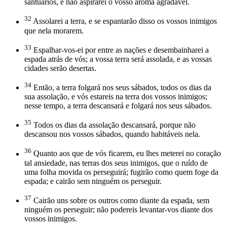
santuários, e não aspirarei o vosso aroma agradável.
32
Assolarei a terra, e se espantarão disso os vossos inimigos
que nela morarem.
33
Espalhar-vos-ei por entre as nações e desembainharei a
espada atrás de vós; a vossa terra será assolada, e as vossas
cidades serão desertas.
34
Então, a terra folgará nos seus sábados, todos os dias da
sua assolação, e vós estareis na terra dos vossos inimigos;
nesse tempo, a terra descansará e folgará nos seus sábados.
35
Todos os dias da assolação descansará, porque não
descansou nos vossos sábados, quando habitáveis nela.
36
Quanto aos que de vós ficarem, eu lhes meterei no coração
tal ansiedade, nas terras dos seus inimigos, que o ruído de
uma folha movida os perseguirá; fugirão como quem foge da
espada; e cairão sem ninguém os perseguir.
37
Cairão uns sobre os outros como diante da espada, sem
ninguém os perseguir; não podereis levantar-vos diante dos
vossos inimigos.