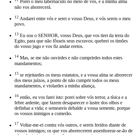
Porei o meu tabernáculo no meio de vós, e a minha alma
não vos aborrecerá.
12
Andarei entre vós e serei o vosso Deus, e vós sereis o meu
povo.
13
Eu sou o SENHOR, vosso Deus, que vos tirei da terra do
Egito, para que não fôsseis seus escravos; quebrei os timões
do vosso jugo e vos fiz andar eretos.
14
Mas, se me não ouvirdes e não cumprirdes todos estes
mandamentos;
15
se rejeitardes os meus estatutos, e a vossa alma se aborrecer
dos meus juízos, a ponto de não cumprir todos os meus
mandamentos, e violardes a minha aliança,
16
então, eu vos farei isto: porei sobre vós terror, a tísica e a
febre ardente, que fazem desaparecer o lustre dos olhos e
definhar a vida; e semeareis debalde a vossa semente, porque
os vossos inimigos a comerão.
17
Voltar-me-ei contra vós outros, e sereis feridos diante de
vossos inimigos; os que vos aborrecerem assenhorear-se-ão de