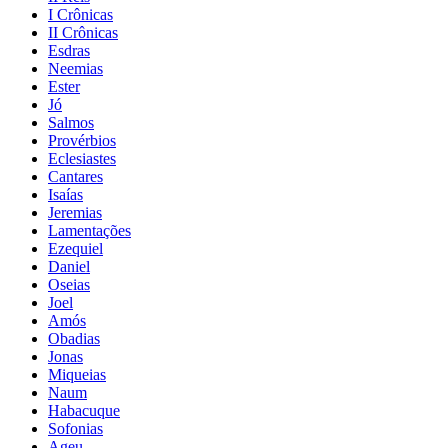
I Crônicas
II Crônicas
Esdras
Neemias
Ester
Jó
Salmos
Provérbios
Eclesiastes
Cantares
Isaías
Jeremias
Lamentações
Ezequiel
Daniel
Oseias
Joel
Amós
Obadias
Jonas
Miqueias
Naum
Habacuque
Sofonias
Ageu