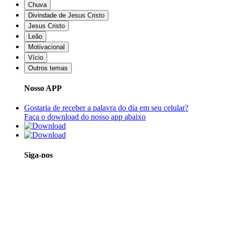
Chuva
Divindade de Jesus Cristo
Jesus Cristo
Leão
Motivacional
Vício
Outros temas
Nosso APP
Gostaria de receber a palavra do dia em seu celular?
Faça o download do nosso app abaixo
Siga-nos