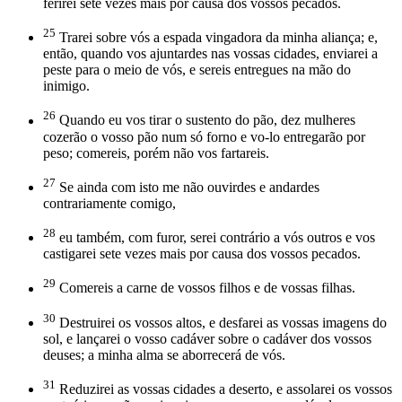
ferirei sete vezes mais por causa dos vossos pecados.
25
Trarei sobre vós a espada vingadora da minha aliança; e,
então, quando vos ajuntardes nas vossas cidades, enviarei a
peste para o meio de vós, e sereis entregues na mão do
inimigo.
26
Quando eu vos tirar o sustento do pão, dez mulheres
cozerão o vosso pão num só forno e vo-lo entregarão por
peso; comereis, porém não vos fartareis.
27
Se ainda com isto me não ouvirdes e andardes
contrariamente comigo,
28
eu também, com furor, serei contrário a vós outros e vos
castigarei sete vezes mais por causa dos vossos pecados.
29
Comereis a carne de vossos filhos e de vossas filhas.
30
Destruirei os vossos altos, e desfarei as vossas imagens do
sol, e lançarei o vosso cadáver sobre o cadáver dos vossos
deuses; a minha alma se aborrecerá de vós.
31
Reduzirei as vossas cidades a deserto, e assolarei os vossos