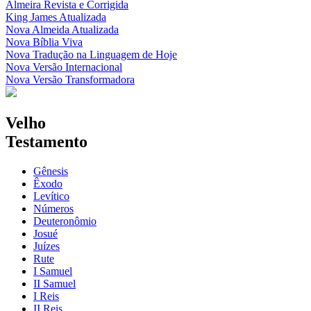
Almeira Revista e Corrigida
King James Atualizada
Nova Almeida Atualizada
Nova Bíblia Viva
Nova Tradução na Linguagem de Hoje
Nova Versão Internacional
Nova Versão Transformadora
Velho
Testamento
Gênesis
Êxodo
Levítico
Números
Deuteronômio
Josué
Juízes
Rute
I Samuel
II Samuel
I Reis
II Reis