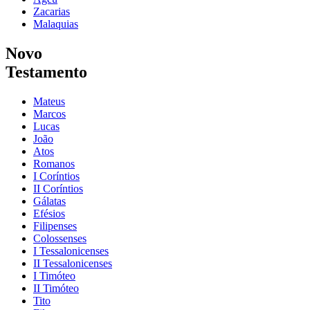
Zacarias
Malaquias
Novo
Testamento
Mateus
Marcos
Lucas
João
Atos
Romanos
I Coríntios
II Coríntios
Gálatas
Efésios
Filipenses
Colossenses
I Tessalonicenses
II Tessalonicenses
I Timóteo
II Timóteo
Tito