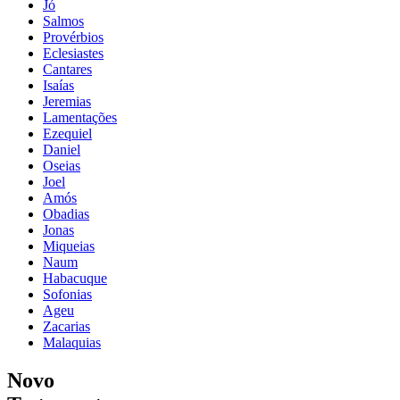
Jó
Salmos
Provérbios
Eclesiastes
Cantares
Isaías
Jeremias
Lamentações
Ezequiel
Daniel
Oseias
Joel
Amós
Obadias
Jonas
Miqueias
Naum
Habacuque
Sofonias
Ageu
Zacarias
Malaquias
Novo