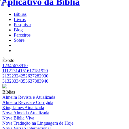
Bíblias
Livros
Pesquisar
Blog
Parceiros
Sobre
Êxodo
1
2
3
4
5
6
7
8
9
10
11
12
13
14
15
16
17
18
19
20
21
22
23
24
25
26
27
28
29
30
31
32
33
34
35
36
37
38
39
40
Bíblias
Almeira Revista e Atualizada
Almeira Revista e Corrigida
King James Atualizada
Nova Almeida Atualizada
Nova Bíblia Viva
Nova Tradução na Linguagem de Hoje
Nova Versão Internacional