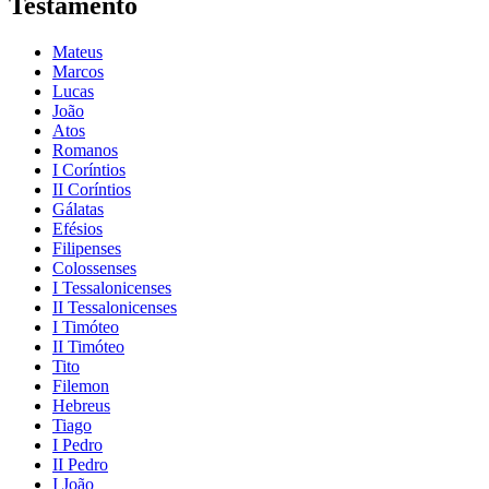
Testamento
Mateus
Marcos
Lucas
João
Atos
Romanos
I Coríntios
II Coríntios
Gálatas
Efésios
Filipenses
Colossenses
I Tessalonicenses
II Tessalonicenses
I Timóteo
II Timóteo
Tito
Filemon
Hebreus
Tiago
I Pedro
II Pedro
I João