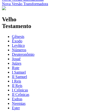
Nova Versão Transformadora
Velho
Testamento
Gênesis
Êxodo
Levítico
Números
Deuteronômio
Josué
Juízes
Rute
I Samuel
II Samuel
I Reis
II Reis
I Crônicas
II Crônicas
Esdras
Neemias
Ester