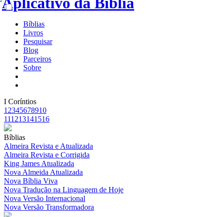
Bíblias
Livros
Pesquisar
Blog
Parceiros
Sobre
I Coríntios
1
2
3
4
5
6
7
8
9
10
11
12
13
14
15
16
Bíblias
Almeira Revista e Atualizada
Almeira Revista e Corrigida
King James Atualizada
Nova Almeida Atualizada
Nova Bíblia Viva
Nova Tradução na Linguagem de Hoje
Nova Versão Internacional
Nova Versão Transformadora