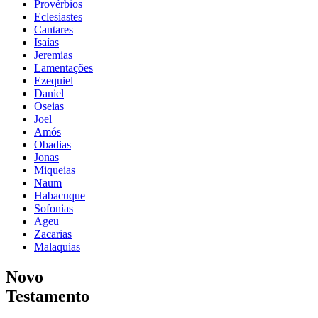
Provérbios
Eclesiastes
Cantares
Isaías
Jeremias
Lamentações
Ezequiel
Daniel
Oseias
Joel
Amós
Obadias
Jonas
Miqueias
Naum
Habacuque
Sofonias
Ageu
Zacarias
Malaquias
Novo
Testamento