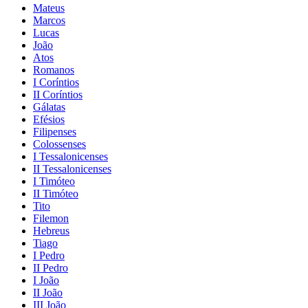
Mateus
Marcos
Lucas
João
Atos
Romanos
I Coríntios
II Coríntios
Gálatas
Efésios
Filipenses
Colossenses
I Tessalonicenses
II Tessalonicenses
I Timóteo
II Timóteo
Tito
Filemon
Hebreus
Tiago
I Pedro
II Pedro
I João
II João
III João