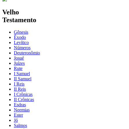
Velho
Testamento
Gênesis
Êxodo
Levítico
Números
Deuteronômio
Josué
Juízes
Rute
I Samuel
II Samuel
I Reis
II Reis
I Crônicas
II Crônicas
Esdras
Neemias
Ester
Jó
Salmos