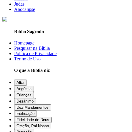
Judas
Apocalipse
Bíblia Sagrada
Homepage
Pesquisar na Bíblia
Política de Privacidade
Termo de Uso
O que a Bíblia diz
Altar
Angústia
Crianças
Desânimo
Dez Mandamentos
Edificação
Fidelidade de Deus
Oração, Pai Nosso